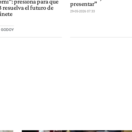
rni": presiona para que
presentar"
3 resuelva el futuro de
29-05-2026 07:33
inete
A GODOY