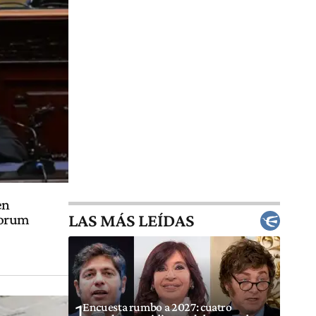
en
LAS MÁS LEÍDAS
uorum
Encuesta rumbo a 2027: cuatro
1