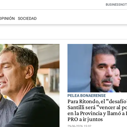
BUSINESS
NOT
OPINIÓN
SOCIEDAD
PELEA BONAERENSE
Para Ritondo, el "desafío
Santilli será "vencer al 
en la Provincia y llamó a 
PRO a ir juntos
29-06-2026 15:02