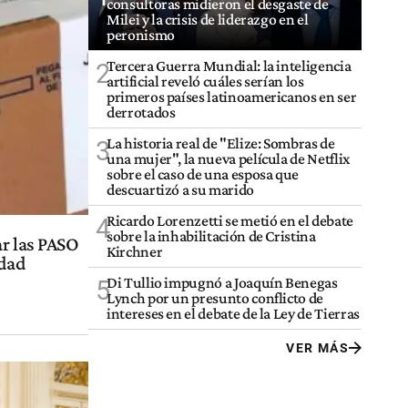
consultoras midieron el desgaste de
Milei y la crisis de liderazgo en el
peronismo
Tercera Guerra Mundial: la inteligencia
2
artificial reveló cuáles serían los
primeros países latinoamericanos en ser
derrotados
La historia real de "Elize: Sombras de
3
una mujer", la nueva película de Netflix
sobre el caso de una esposa que
descuartizó a su marido
Ricardo Lorenzetti se metió en el debate
4
sobre la inhabilitación de Cristina
ar las PASO
Kirchner
edad
Di Tullio impugnó a Joaquín Benegas
5
Lynch por un presunto conflicto de
intereses en el debate de la Ley de Tierras
VER MÁS