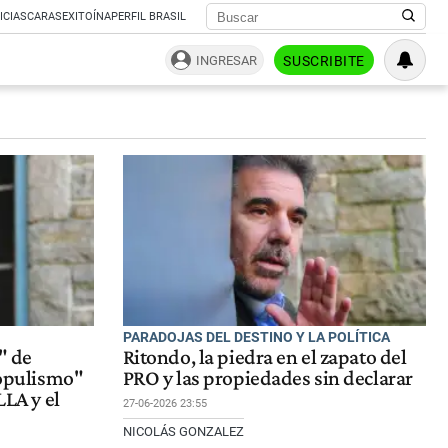
ICIAS
CARAS
EXITOÍNA
PERFIL BRASIL
INGRESAR
SUSCRIBITE
PARADOJAS DEL DESTINO Y LA POLÍTICA
" de
Ritondo, la piedra en el zapato del
populismo"
PRO y las propiedades sin declarar
LLA y el
27-06-2026 23:55
NICOLÁS GONZALEZ