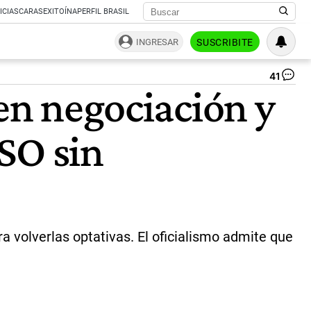
ICIAS
CARAS
EXITOÍNA
PERFIL BRASIL
INGRESAR
SUSCRIBITE
41
Pat
 en negociación y
Bul
en
las
SO sin
ne
en
el
Se
mi
qu
Ri
se
a volverlas optativas. El oficialismo admite que
un
me
co
el
PR
en