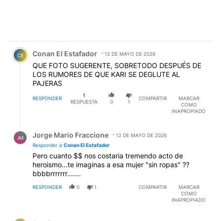
Comentario de Conan El Estafador.
Conan El Estafador
12 DE MAYO DE 2026
CE
QUE FOTO SUGERENTE, SOBRETODO DESPUÉS DE
LOS RUMORES DE QUE KARI SE DEGLUTE AL
PAJERAS
1
RESPONDER
COMPARTIR
MARCAR
RESPUESTA
0
1
COMO
INAPROPIADO
Respuesta de Jorge Mario Fraccione.
Jorge Mario Fraccione
12 DE MAYO DE 2026
JM
Responder a
Conan El Estafador
Pero cuanto $$ nos costaria tremendo acto de
heroismo...te imaginas a esa mujer "sin ropas" ??
bbbbrrrrrrr.......
RESPONDER
0
1
COMPARTIR
MARCAR
COMO
INAPROPIADO
Comentario de Sergio ..