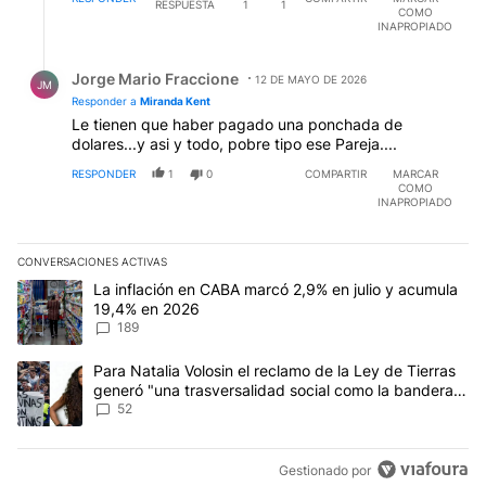
RESPUESTA
1
1
COMO
INAPROPIADO
Respuesta de Jorge Mario Fraccione.
Jorge Mario Fraccione
12 DE MAYO DE 2026
JM
Responder a
Miranda Kent
Le tienen que haber pagado una ponchada de
dolares...y asi y todo, pobre tipo ese Pareja....
RESPONDER
1
0
COMPARTIR
MARCAR
COMO
INAPROPIADO
CONVERSACIONES ACTIVAS
Este listado muestra los artículos con más comentarios en los últim
Un artículo de tendencia con el título "La inflación en CABA mar
La inflación en CABA marcó 2,9% en julio y acumula
19,4% en 2026
189
Un artículo de tendencia con el título "Para Natalia Volosin el re
Para Natalia Volosin el reclamo de la Ley de Tierras
generó "una trasversalidad social como la bandera
de Malvinas"
52
Gestionado por