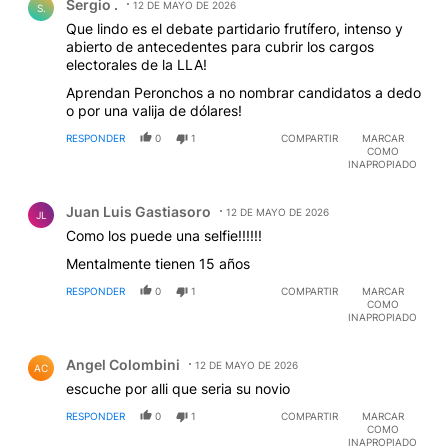
Sergio .
12 DE MAYO DE 2026
S.
Que lindo es el debate partidario frutífero, intenso y
abierto de antecedentes para cubrir los cargos
electorales de la LLA!
Aprendan Peronchos a no nombrar candidatos a dedo
o por una valija de dólares!
RESPONDER
0
1
COMPARTIR
MARCAR
COMO
INAPROPIADO
Comentario de Juan Luis Gastiasoro.
Juan Luis Gastiasoro
12 DE MAYO DE 2026
JL
Como los puede una selfie!!!!!!
Mentalmente tienen 15 años
RESPONDER
0
1
COMPARTIR
MARCAR
COMO
INAPROPIADO
Comentario de Angel Colombini.
Angel Colombini
12 DE MAYO DE 2026
AC
escuche por alli que seria su novio
RESPONDER
0
1
COMPARTIR
MARCAR
COMO
INAPROPIADO