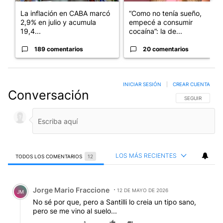
La inflación en CABA marcó
“Como no tenía sueño,
2,9% en julio y acumula
empecé a consumir
19,4...
cocaína”: la de...
189 comentarios
20 comentarios
INICIAR SESIÓN
|
CREAR CUENTA
Conversación
SIGA ESTA CO
SEGUIR
LOS MÁS RECIENTES
TODOS LOS COMENTARIOS
12
Todos los comentarios
Comentario de Jorge Mario Fraccione.
Jorge Mario Fraccione
12 DE MAYO DE 2026
JM
No sé por que, pero a Santilli lo creia un tipo sano,
pero se me vino al suelo...