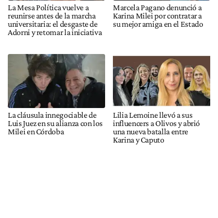
La Mesa Política vuelve a
Marcela Pagano denunció a
reunirse antes de la marcha
Karina Milei por contratar a
universitaria: el desgaste de
su mejor amiga en el Estado
Adorni y retomar la iniciativa
La cláusula innegociable de
Lilia Lemoine llevó a sus
Luis Juez en su alianza con los
influencers a Olivos y abrió
Milei en Córdoba
una nueva batalla entre
Karina y Caputo