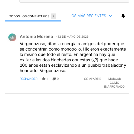
LOS MÁS RECIENTES
TODOS LOS COMENTARIOS
7
Todos los comentarios
Comentario de Antonio Moreno.
Antonio Moreno
12 DE MAYO DE 2026
AM
Vergonozoso, rifan la energía a amigos del poder que
se concentran como monopolio. Hicieron exactamente
lo mismo que todo el resto. En argentina hay que
exiliar a las dos hinchadas opuestas (¿?) que hace
200 años estan esclavizando a un pueblo trabajador y
honrrado. Vergonozoso.
RESPONDER
1
0
COMPARTIR
MARCAR
COMO
INAPROPIADO