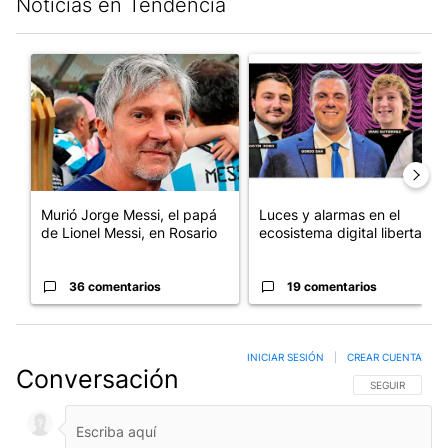
Noticias en Tendencia
Este listado muestra los artículos con más comentarios en los últim
Un artículo de tendencia con el título "Murió Jorge Messi, el pa
Un artículo de tendencia con el
Murió Jorge Messi, el papá
Luces y alarmas en el
de Lionel Messi, en Rosario
ecosistema digital libertario
36 comentarios
19 comentarios
INICIAR SESIÓN
|
CREAR CUENTA
Conversación
SIGA ESTA CO
SEGUIR