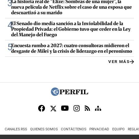
3
La historia real de "Elize: Sombras de una mujer", la
nueva película de Netflix sobre el caso de una esposa que
descuartizó a su marido
4
El Senado dio media sanción a la Inviolabilidad de la
Propiedad Privada: el Gobierno tuvo que ceder en la Ley
del Manejo del Fuego
5
Encuesta rumbo a 2027: cuatro consultoras midieron el
desgaste de Milei y la crisis de liderazgo en el peronismo
VER MÁS
CANALES RSS
QUIENES SOMOS
CONTÁCTENOS
PRIVACIDAD
EQUIPO
REGLA