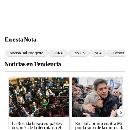
En esta Nota
Marina Dal Poggetto
BCRA
Eco Go
NEA
Buenos Air
Noticias en Tendencia
Este listado muestra los artículos con más comentarios en los últim
Un artículo de tendencia con el título "La Rosada busca culpables
Un artículo de tendencia con el
La Rosada busca culpables
Kicillof apuntó contra Milei
después de la derrota en el
por la suba de la morosida...