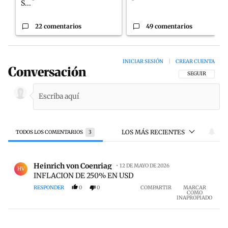
S...
22 comentarios
49 comentarios
INICIAR SESIÓN
|
CREAR CUENTA
Conversación
SIGA ESTA CON
SEGUIR
LOS MÁS RECIENTES
TODOS LOS COMENTARIOS
3
Todos los comentarios
Comentario de Heinrich von Coenriag.
Heinrich von Coenriag
12 DE MAYO DE 2026
HV
INFLACION DE 250% EN USD
RESPONDER
0
0
COMPARTIR
MARCAR
COMO
INAPROPIADO