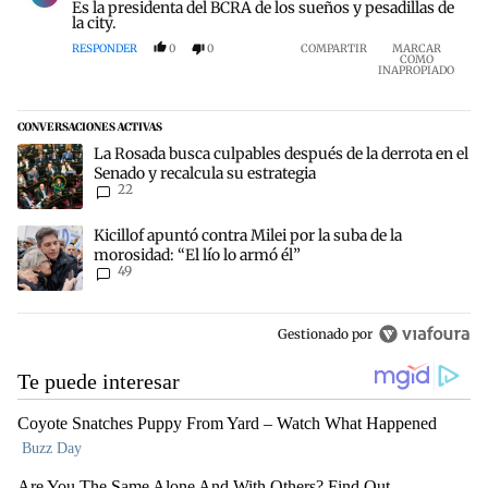
Es la presidenta del BCRA de los sueños y pesadillas de
la city.
RESPONDER
0
0
COMPARTIR
MARCAR
COMO
INAPROPIADO
CONVERSACIONES ACTIVAS
Este listado muestra los artículos con más comentarios en los últim
Un artículo de tendencia con el título "La Rosada busca culpables d
La Rosada busca culpables después de la derrota en el
Senado y recalcula su estrategia
22
Un artículo de tendencia con el título "Kicillof apuntó contra Milei 
Kicillof apuntó contra Milei por la suba de la
morosidad: “El lío lo armó él”
49
Gestionado por