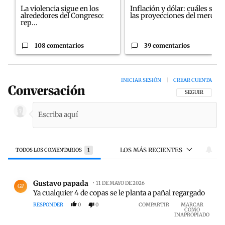
La violencia sigue en los
Inflación y dólar: cuáles son
alrededores del Congreso:
las proyecciones del merc...
rep...
108 comentarios
39 comentarios
INICIAR SESIÓN
|
CREAR CUENTA
Conversación
SIGA ESTA CON
SEGUIR
LOS MÁS RECIENTES
TODOS LOS COMENTARIOS
1
Todos los comentarios
Comentario de Gustavo papada.
Gustavo papada
11 DE MAYO DE 2026
GP
Ya cualquier 4 de copas se le planta a pañal regargado
RESPONDER
0
0
COMPARTIR
MARCAR
COMO
INAPROPIADO