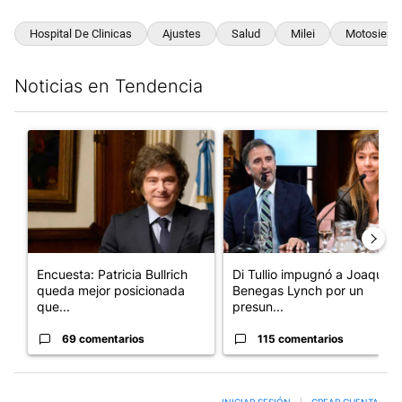
Hospital De Clinicas
Ajustes
Salud
Milei
Motosierra
Noticias en Tendencia
Este listado muestra los artículos con más comentarios en los últim
Un artículo de tendencia con el título "Encuesta: Patricia Bull
Un artículo de tendencia con e
Encuesta: Patricia Bullrich
Di Tullio impugnó a Joaquín
queda mejor posicionada
Benegas Lynch por un
que...
presun...
69 comentarios
115 comentarios
INICIAR SESIÓN
|
CREAR CUENTA