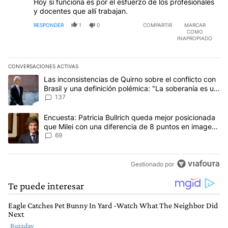
Hoy si funciona es por el esfuerzo de los profesionales
y docentes que allí trabajan.
RESPONDER
1
0
COMPARTIR
MARCAR
COMO
INAPROPIADO
CONVERSACIONES ACTIVAS
Este listado muestra los artículos con más comentarios en los últim
Un artículo de tendencia con el título "Las inconsistencias de Qui
Las inconsistencias de Quirno sobre el conflicto con
Brasil y una definición polémica: "La soberanía es un
concepto antiguo"
137
Un artículo de tendencia con el título "Encuesta: Patricia Bullri
Encuesta: Patricia Bullrich queda mejor posicionada
que Milei con una diferencia de 8 puntos en imagen
negativa
69
Gestionado por