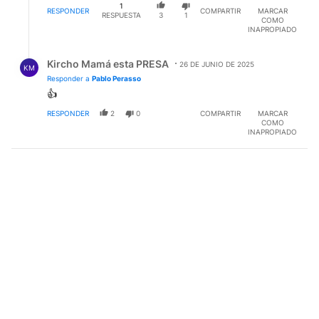
1
ESTOS PILARES.
RESPONDER
COMPARTIR
MARCAR
RESPUESTA
3
1
COMO
INAPROPIADO
Respuesta de Kircho Mamá esta PRESA.
Kircho Mamá esta PRESA
26 DE JUNIO DE 2025
KM
Responder a
Pablo Perasso
👍
RESPONDER
2
0
COMPARTIR
MARCAR
COMO
INAPROPIADO