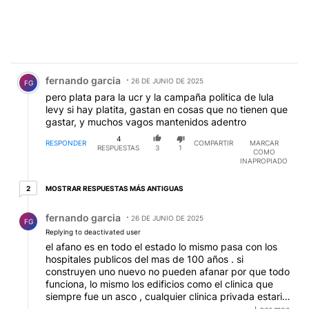
Comentario de fernando garcia.
fernando garcia
26 DE JUNIO DE 2025
FG
pero plata para la ucr y la campaña politica de lula
levy si hay platita, gastan en cosas que no tienen que
gastar, y muchos vagos mantenidos adentro
4
RESPONDER
COMPARTIR
MARCAR
RESPUESTAS
3
1
COMO
INAPROPIADO
2 respuestas más antiguas
MOSTRAR RESPUESTAS MÁS ANTIGUAS
2
Respuesta de fernando garcia.
fernando garcia
26 DE JUNIO DE 2025
FG
Replying to deactivated user
el afano es en todo el estado lo mismo pasa con los
hospitales publicos del mas de 100 años . si
construyen uno nuevo no pueden afanar por que todo
funciona, lo mismo los edificios como el clinica que
siempre fue un asco , cualquier clinica privada estaria
clausurada si funcionara en las condiciones que