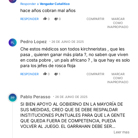
Responder a
Vengador Catalitico
hace años cobran mal años
RESPONDER
0
0
COMPARTIR
MARCAR
COMO
INAPROPIADO
Comentario de Pedro Lopez.
Pedro Lopez
26 DE JUNIO DE 2025
PL
Che estos médicos son todos kirchneristas , que les
pasa , quieren ganar más plata ?, no saben que viven
en costa pobre , un país africano ? , la que hay es solo
para los jefes de rosca floja
RESPONDER
0
1
COMPARTIR
MARCAR
COMO
INAPROPIADO
Comentario de Pablo Perasso.
Pablo Perasso
26 DE JUNIO DE 2025
PP
SI BIEN APOYO AL GOBIERNO EN LA MAYORÍA DE
SUS MEDIDAS, CREO QUE SE DEBE RESPALDAR
INSTITUCIONES PUNTUALES PARA QUE LA GENTE
QUE QUEDA FUERA DE COMPETENCIA, PUEDA
VOLVER AL JUEGO. EL GARRAHAN DEBE SER
RESCATADO, COMO ASÍ TAMBIÉN EL CLÍNICAS. PARA
Leer mas
SER POTENCIA TAMBIÉN HAY QUE PROTEGER