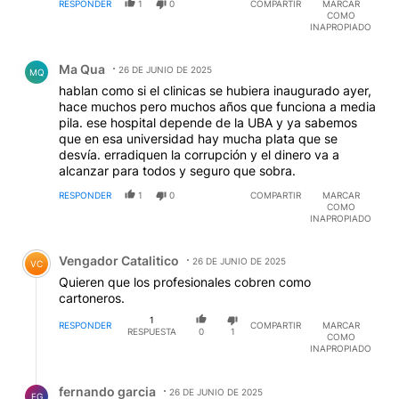
RESPONDER
1
0
COMPARTIR
MARCAR
COMO
INAPROPIADO
Comentario de Ma Qua.
Ma Qua
26 DE JUNIO DE 2025
MQ
hablan como si el clinicas se hubiera inaugurado ayer,
hace muchos pero muchos años que funciona a media
pila. ese hospital depende de la UBA y ya sabemos
que en esa universidad hay mucha plata que se
desvía. erradiquen la corrupción y el dinero va a
alcanzar para todos y seguro que sobra.
RESPONDER
1
0
COMPARTIR
MARCAR
COMO
INAPROPIADO
Comentario de Vengador Catalitico.
Vengador Catalitico
26 DE JUNIO DE 2025
VC
Quieren que los profesionales cobren como
cartoneros.
1
RESPONDER
COMPARTIR
MARCAR
RESPUESTA
0
1
COMO
INAPROPIADO
Respuesta de fernando garcia.
fernando garcia
26 DE JUNIO DE 2025
FG