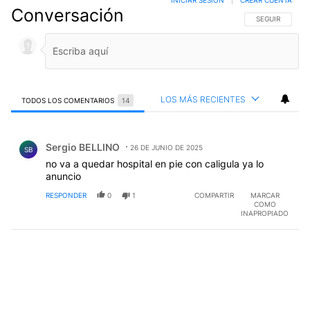
Conversación
SIGA ESTA CO
SEGUIR
LOS MÁS RECIENTES
TODOS LOS COMENTARIOS
14
Todos los comentarios
Comentario de Sergio BELLINO.
Sergio BELLINO
26 DE JUNIO DE 2025
SB
no va a quedar hospital en pie con caligula ya lo
anuncio
RESPONDER
0
1
COMPARTIR
MARCAR
COMO
INAPROPIADO