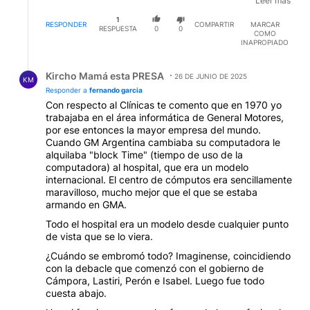
Leer mas
funciona el clinicas, y ni hablar cuando kirner le dio 9
1
millones de dolares para arreglar los ascensores del
RESPONDER
COMPARTIR
MARCAR
RESPUESTA
0
0
COMO
clinica y solo funcionaron bien una semana, asi no hay
INAPROPIADO
presupuesto que aguante, son un aujero negro de
dinero
Respuesta de Kircho Mamá esta PRESA.
Kircho Mamá esta PRESA
26 DE JUNIO DE 2025
KM
Responder a
fernando garcia
Con respecto al Clínicas te comento que en 1970 yo
trabajaba en el área informática de General Motores,
por ese entonces la mayor empresa del mundo.
Cuando GM Argentina cambiaba su computadora le
alquilaba "block Time" (tiempo de uso de la
computadora) al hospital, que era un modelo
internacional. El centro de cómputos era sencillamente
maravilloso, mucho mejor que el que se estaba
armando en GMA.
Todo el hospital era un modelo desde cualquier punto
de vista que se lo viera.
¿Cuándo se embromó todo? Imaginense, coincidiendo
con la debacle que comenzó con el gobierno de
Cámpora, Lastiri, Perón e Isabel. Luego fue todo
cuesta abajo.