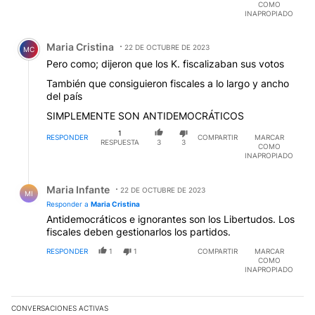
COMO
INAPROPIADO
Comentario de Maria Cristina.
Maria Cristina
22 DE OCTUBRE DE 2023
MC
Pero como; dijeron que los K. fiscalizaban sus votos
También que consiguieron fiscales a lo largo y ancho
del país
SIMPLEMENTE SON ANTIDEMOCRÁTICOS
1
RESPONDER
COMPARTIR
MARCAR
RESPUESTA
3
3
COMO
INAPROPIADO
Respuesta de Maria Infante.
Maria Infante
22 DE OCTUBRE DE 2023
MI
Responder a
Maria Cristina
Antidemocráticos e ignorantes son los Libertudos. Los
fiscales deben gestionarlos los partidos.
RESPONDER
1
1
COMPARTIR
MARCAR
COMO
INAPROPIADO
CONVERSACIONES ACTIVAS