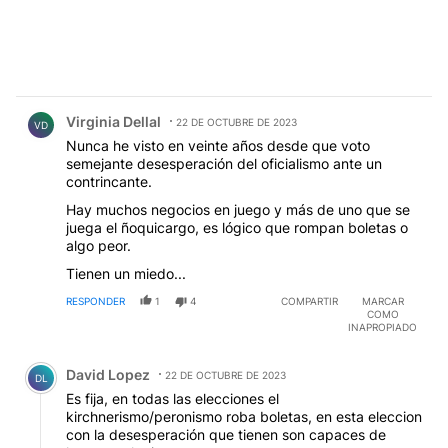
Comentario de Virginia Dellal.
Virginia Dellal
22 DE OCTUBRE DE 2023
VD
Nunca he visto en veinte años desde que voto
semejante desesperación del oficialismo ante un
contrincante.
Hay muchos negocios en juego y más de uno que se
juega el ñoquicargo, es lógico que rompan boletas o
algo peor.
Tienen un miedo...
RESPONDER
1
4
COMPARTIR
MARCAR
COMO
INAPROPIADO
Comentario de David Lopez.
David Lopez
22 DE OCTUBRE DE 2023
DL
Es fija, en todas las elecciones el
kirchnerismo/peronismo roba boletas, en esta eleccion
con la desesperación que tienen son capaces de