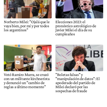
Norberto Milei: "Ojalá que le
Elecciones 2023: el
vaya bien, por mí y por todos
pronóstico astrológico de
los argentinos"
Javier Milei el día de su
cumpleaños
Votó Ramiro Marra, se cruzó
"Boletas falsas" y
con un militante kirchnerista
"manipulación de datos": El
y denunció un "cambio de
apoderado del partido de
reglas a último momento"
Milei declaró por las
sospechas de fraude