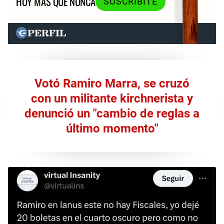
HOY MÁS QUE NUNCA
SUSCRIBITE
Votó Ramiro Marra, se cruzó
con un militante kirchnerista y
denunció un "cambio de reglas a
último momento"