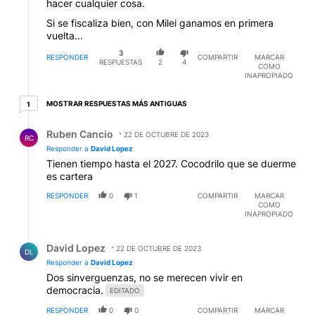
hacer cualquier cosa.
Si se fiscaliza bien, con Milei ganamos en primera
vuelta...
3
RESPONDER
COMPARTIR
MARCAR
RESPUESTAS
2
4
COMO
INAPROPIADO
1 respuesta más antiguas
MOSTRAR RESPUESTAS MÁS ANTIGUAS
1
Respuesta de Ruben Cancio.
Ruben Cancio
22 DE OCTUBRE DE 2023
RC
Responder a
David Lopez
Tienen tiempo hasta el 2027. Cocodrilo que se duerme
es cartera
RESPONDER
0
1
COMPARTIR
MARCAR
COMO
INAPROPIADO
Respuesta de David Lopez.
David Lopez
22 DE OCTUBRE DE 2023
DL
Responder a
David Lopez
Dos sinverguenzas, no se merecen vivir en
democracia.
EDITADO
RESPONDER
0
0
COMPARTIR
MARCAR