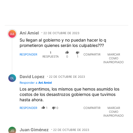
Comentario de Ani Amiel.
Ani Amiel
22 DE OCTUBRE DE 2023
AA
Su llegan al gobierno y no puedan hacer lo q
prometieron quienes serán los culpables???
1
RESPONDER
COMPARTIR
MARCAR
RESPUESTA
0
1
COMO
INAPROPIADO
Respuesta de David Lopez.
David Lopez
22 DE OCTUBRE DE 2023
DL
Responder a
Ani Amiel
Los argentimos, los mismos que hemos asumido los
costos de los desastrozos gobiernos que tuvimos
hasta ahora.
RESPONDER
1
0
COMPARTIR
MARCAR
COMO
INAPROPIADO
Comentario de Juan Giménez.
Juan Giménez
22 DE OCTUBRE DE 2023
JG