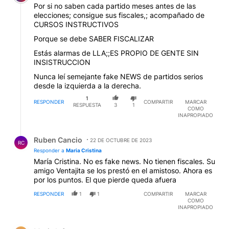
Por si no saben cada partido meses antes de las
elecciones; consigue sus fiscales,; acompañado de
CURSOS INSTRUCTIVOS
Porque se debe SABER FISCALIZAR
Estás alarmas de LLA;;ES PROPIO DE GENTE SIN
INSISTRUCCION
Nunca leí semejante fake NEWS de partidos serios
desde la izquierda a la derecha.
1
RESPONDER
COMPARTIR
MARCAR
RESPUESTA
3
1
COMO
INAPROPIADO
Respuesta de Ruben Cancio.
Ruben Cancio
22 DE OCTUBRE DE 2023
RC
Responder a
Maria Cristina
María Cristina. No es fake news. No tienen fiscales. Su
amigo Ventajita se los prestó en el amistoso. Ahora es
por los puntos. El que pierde queda afuera
RESPONDER
1
1
COMPARTIR
MARCAR
COMO
INAPROPIADO
Comentario de Maria Infante.