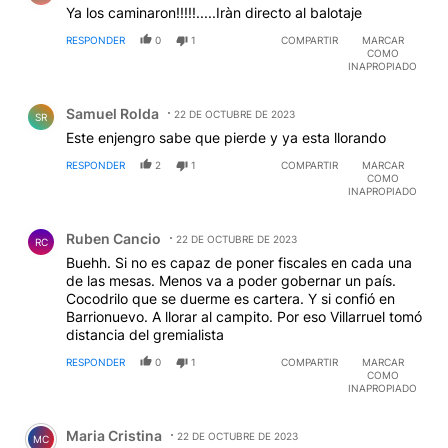
Ya los caminaron!!!!!.....Iràn directo al balotaje
RESPONDER
0
1
COMPARTIR
MARCAR
COMO
INAPROPIADO
Comentario de Samuel Rolda.
Samuel Rolda
22 DE OCTUBRE DE 2023
SR
Este enjengro sabe que pierde y ya esta llorando
RESPONDER
2
1
COMPARTIR
MARCAR
COMO
INAPROPIADO
Comentario de Ruben Cancio.
Ruben Cancio
22 DE OCTUBRE DE 2023
RC
Buehh. Si no es capaz de poner fiscales en cada una
de las mesas. Menos va a poder gobernar un país.
Cocodrilo que se duerme es cartera. Y si confió en
Barrionuevo. A llorar al campito. Por eso Villarruel tomó
distancia del gremialista
RESPONDER
0
1
COMPARTIR
MARCAR
COMO
INAPROPIADO
Comentario de Maria Cristina.
Maria Cristina
22 DE OCTUBRE DE 2023
MC