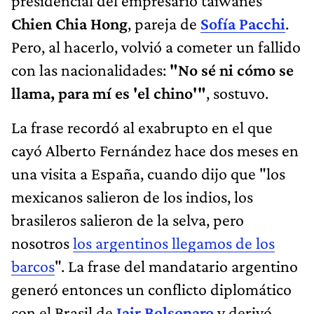
presidencial del empresario taiwanés
Chien Chia Hong
, pareja de
Sofía Pacchi
.
Pero, al hacerlo, volvió a cometer un fallido
con las nacionalidades:
"No sé ni cómo se
llama, para mí es 'el chino'"
, sostuvo.
La frase recordó al exabrupto en el que
cayó Alberto Fernández hace dos meses en
una visita a España, cuando dijo que "los
mexicanos salieron de los indios, los
brasileros salieron de la selva, pero
nosotros
los argentinos llegamos de los
barcos
". La frase del mandatario argentino
generó entonces un conflicto diplomático
con el Brasil de
Jair Bolsonaro
y derivó