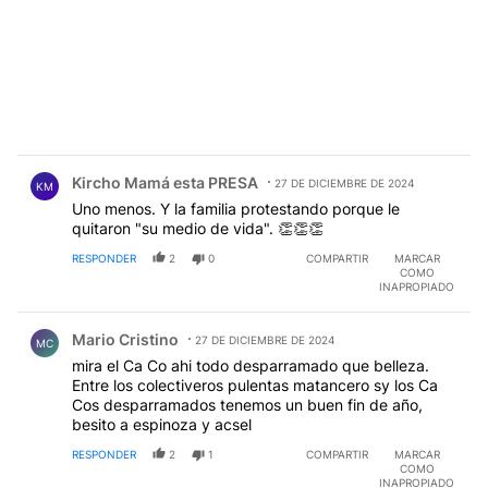
Comentario de Kircho Mamá esta PRESA.
Kircho Mamá esta PRESA
27 DE DICIEMBRE DE 2024
KM
Uno menos. Y la familia protestando porque le
quitaron "su medio de vida". 👏👏👏
RESPONDER
2
0
COMPARTIR
MARCAR
COMO
INAPROPIADO
Comentario de Mario Cristino.
Mario Cristino
27 DE DICIEMBRE DE 2024
MC
mira el Ca Co ahi todo desparramado que belleza.
Entre los colectiveros pulentas matancero sy los Ca
Cos desparramados tenemos un buen fin de año,
besito a espinoza y acsel
RESPONDER
2
1
COMPARTIR
MARCAR
COMO
INAPROPIADO