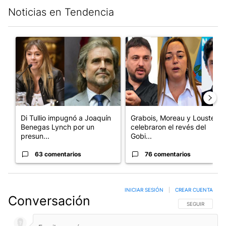
Noticias en Tendencia
Este listado muestra los artículos con más comentarios en los últim
Un artículo de tendencia con el título "Di Tullio impugnó a Joa
Un artículo de tendencia con e
Di Tullio impugnó a Joaquín
Grabois, Moreau y Lousteau
Benegas Lynch por un
celebraron el revés del
presun...
Gobi...
63 comentarios
76 comentarios
INICIAR SESIÓN
|
CREAR CUENTA
Conversación
SIGA ESTA CO
SEGUIR