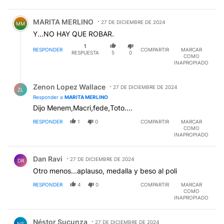
Comentario de MARITA MERLINO.
MARITA MERLINO
27 DE DICIEMBRE DE 2024
MM
Y...NO HAY QUE ROBAR.
1
RESPONDER
COMPARTIR
MARCAR
RESPUESTA
5
0
COMO
INAPROPIADO
Respuesta de Zenon Lopez Wallace.
Zenon Lopez Wallace
27 DE DICIEMBRE DE 2024
ZL
Responder a
MARITA MERLINO
Dijo Menem,Macri,fede,Toto....
RESPONDER
1
0
COMPARTIR
MARCAR
COMO
INAPROPIADO
Comentario de Dan Ravi.
Dan Ravi
27 DE DICIEMBRE DE 2024
DR
Otro menos...aplauso, medalla y beso al poli
RESPONDER
4
0
COMPARTIR
MARCAR
COMO
INAPROPIADO
Comentario de Néstor Sucunza.
Néstor Sucunza
27 DE DICIEMBRE DE 2024
NS