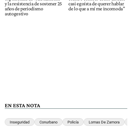
y la resistencia de sostener 25
casi egoísta de querer hablar
años de periodismo
de lo que a mí me incomoda”
autogestivo
EN ESTA NOTA
Inseguridad
Conurbano
Policía
Lomas De Zamora
M