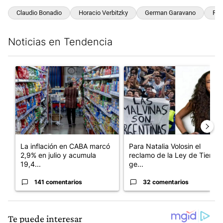
Claudio Bonadio
Horacio Verbitzky
German Garavano
Rau
Noticias en Tendencia
Este listado muestra los artículos con más comentarios en los últim
Un artículo de tendencia con el título "La inflación en CABA m
Un artículo de tendencia con e
La inflación en CABA marcó
Para Natalia Volosin el
2,9% en julio y acumula
reclamo de la Ley de Tierras
19,4...
ge...
141 comentarios
32 comentarios