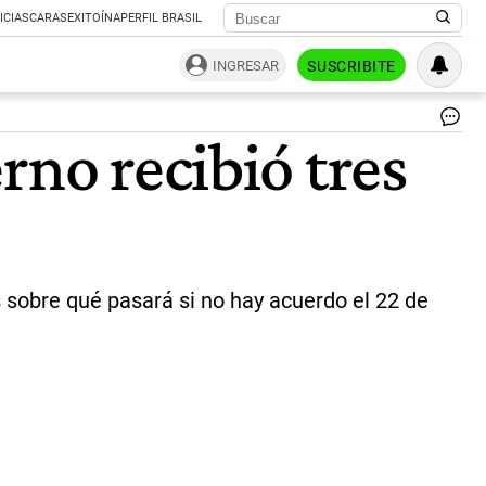
ICIAS
CARAS
EXITOÍNA
PERFIL BRASIL
INGRESAR
SUSCRIBITE
Alb
rno recibió tres
Fe
y
Ma
Gu
Ju
|
Ce
 sobre qué pasará si no hay acuerdo el 22 de