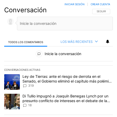
INICIAR SESIÓN
|
CREAR CUENTA
Conversación
SIGA ESTA CO
SEGUIR
LOS MÁS RECIENTES
TODOS LOS COMENTARIOS
Todos los comentarios
Inicie la conversación
CONVERSACIONES ACTIVAS
Este listado muestra los artículos con más comentarios en los últim
Un artículo de tendencia con el título "Ley de Tierras: ante el ri
Ley de Tierras: ante el riesgo de derrota en el
Senado, el Gobierno eliminó el capítulo más polémico
del proyecto
319
Un artículo de tendencia con el título "Di Tullio impugnó a Joaqu
Di Tullio impugnó a Joaquín Benegas Lynch por un
presunto conflicto de intereses en el debate de la
Ley de Tierras
18