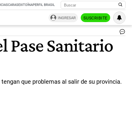
ICIAS
CARAS
EXITOÍNA
PERFIL BRASIL
INGRESAR
SUSCRIBITE
Co
 Pase Sanitario
de
pa
en
Tu
|
Ar
 tengan que problemas al salir de su provincia.