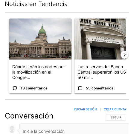
Noticias en Tendencia
Este listado muestra los artículos con más comentarios en los últim
Un artículo de tendencia con el título "Dónde serán los cortes p
Un artículo de tendencia con e
Dónde serán los cortes por
Las reservas del Banco
la movilización en el
Central superaron los US$
Congre...
50 mil...
13 comentarios
55 comentarios
INICIAR SESIÓN
|
CREAR CUENTA
Conversación
SIGA ESTA CO
SEGUIR