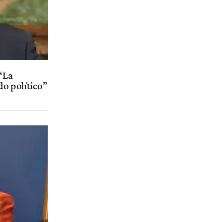
 “La
do político”