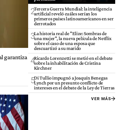
Tercera Guerra Mundial: la inteligencia
2
artificial reveló cuáles serían los
primeros países latinoamericanos en ser
derrotados
La historia real de "Elize: Sombras de
3
una mujer", la nueva película de Netflix
sobre el caso de una esposa que
descuartizó a su marido
l garantiza
Ricardo Lorenzetti se metió en el debate
4
sobre la inhabilitación de Cristina
Kirchner
Di Tullio impugnó a Joaquín Benegas
5
Lynch por un presunto conflicto de
intereses en el debate de la Ley de Tierras
VER MÁS