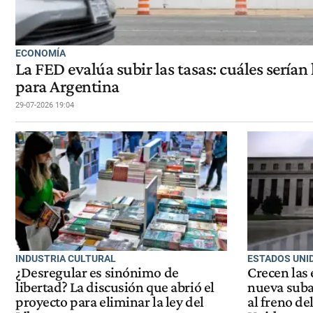
ECONOMÍA
La FED evalúa subir las tasas: cuáles serían
para Argentina
29-07-2026 19:04
INDUSTRIA CULTURAL
ESTADOS UNI
¿Desregular es sinónimo de
Crecen las
libertad? La discusión que abrió el
nueva suba 
proyecto para eliminar la ley del
al freno d