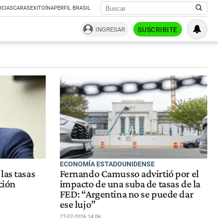
ICIAS
CARAS
EXITOÍNA
PERFIL BRASIL
INGRESAR
SUSCRIBITE
ECONOMÍA ESTADOUNIDENSE
las tasas
Fernando Camusso advirtió por el
ción
impacto de una suba de tasas de la
FED: “Argentina no se puede dar
ese lujo”
27-07-2026 14:06