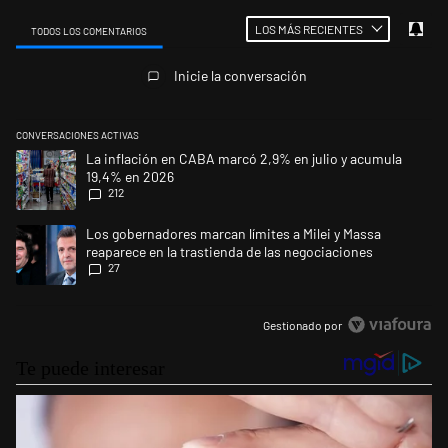
LOS MÁS RECIENTES
TODOS LOS COMENTARIOS
Todos los comentarios
Inicie la conversación
CONVERSACIONES ACTIVAS
Este listado muestra los artículos con más comentarios en los últimos 
Un artículo de tendencia con el título "La inflación en CABA marcó 2,9
La inflación en CABA marcó 2,9% en julio y acumula
19,4% en 2026
212
Un artículo de tendencia con el título "Los gobernadores marcan límites
Los gobernadores marcan límites a Milei y Massa
reaparece en la trastienda de las negociaciones
27
Gestionado por