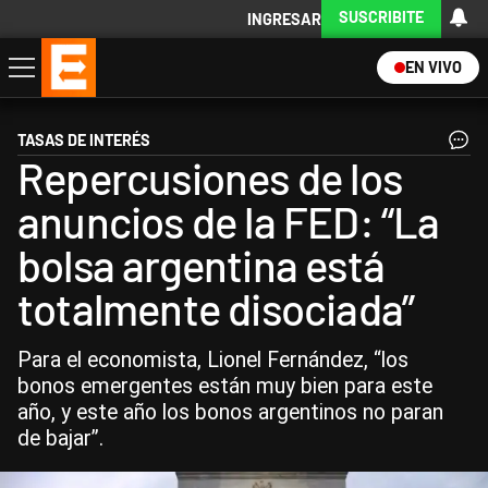
SUSCRIBITE
INGRESAR
EN VIVO
Economía
Política
Internacional
Actualidad
Descargá la App
TASAS DE INTERÉS
Repercusiones de los
anuncios de la FED: “La
bolsa argentina está
totalmente disociada”
Para el economista, Lionel Fernández, “los
bonos emergentes están muy bien para este
año, y este año los bonos argentinos no paran
de bajar”.