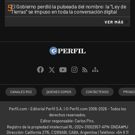
5
El Gobierno perdió la pulseada del nombre: la "Ley de
Tierras" se impuso en toda la conversación digital
VER MÁS
CANALES RSS
QUIENES SOMOS
CONTÁCTENOS
PRIVAC
Perfil.com - Editorial Perfil S.A.
| © Perfil.com 2006-2026 - Todos los
derechos reservados.
Editor responsable: Carlos Piro.
Registro de la propiedad intelectual RL-2024-31002957-APN-DNDA#MJ
Dirección:
California 2715
,
C1289ABI
,
CABA, Argentina
| Teléfono:
+54 9 11