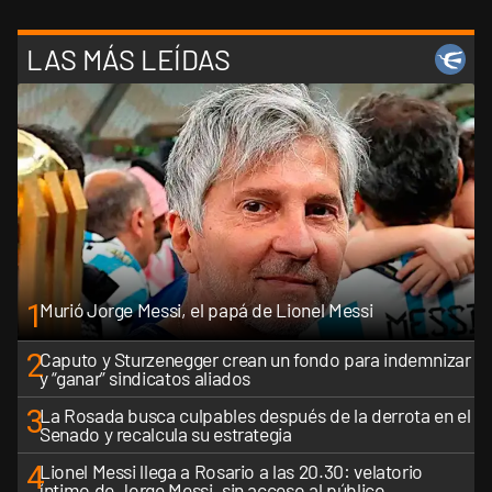
LAS MÁS LEÍDAS
1
Murió Jorge Messi, el papá de Lionel Messi
2
Caputo y Sturzenegger crean un fondo para indemnizar
y “ganar” sindicatos aliados
3
La Rosada busca culpables después de la derrota en el
Senado y recalcula su estrategia
4
Lionel Messi llega a Rosario a las 20.30: velatorio
íntimo de Jorge Messi, sin acceso al público