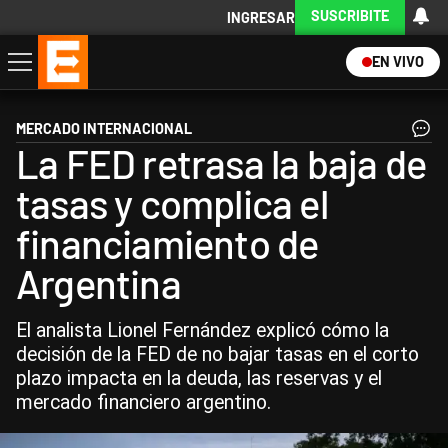
SUSCRIBITE
INGRESAR
EN VIVO
Economía
Política
Internacional
Actualidad
Descargá la App
MERCADO INTERNACIONAL
La FED retrasa la baja de
tasas y complica el
financiamiento de
Argentina
El analista Lionel Fernández explicó cómo la
decisión de la FED de no bajar tasas en el corto
plazo impacta en la deuda, las reservas y el
mercado financiero argentino.