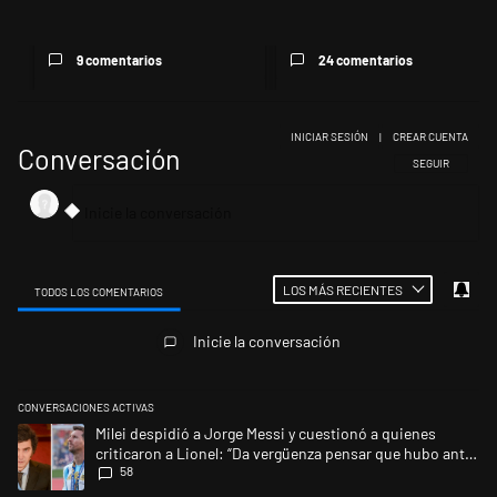
9 comentarios
24 comentarios
INICIAR SESIÓN
|
CREAR CUENTA
Conversación
SIGA ESTA CONV
SEGUIR
LOS MÁS RECIENTES
TODOS LOS COMENTARIOS
Todos los comentarios
Inicie la conversación
CONVERSACIONES ACTIVAS
Este listado muestra los artículos con más comentarios en los últimos 
Un artículo de tendencia con el título "Milei despidió a Jorge Messi y 
Milei despidió a Jorge Messi y cuestionó a quienes
criticaron a Lionel: “Da vergüenza pensar que hubo anti-
58
Messi”