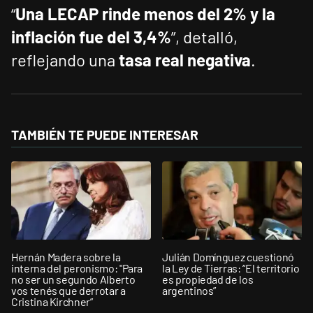
“
Una LECAP rinde menos del 2% y la
inflación fue del 3,4%
”, detalló,
reflejando una
tasa real negativa
.
TAMBIÉN TE PUEDE INTERESAR
Hernán Madera sobre la
Julián Domínguez cuestionó
interna del peronismo: "Para
la Ley de Tierras: “El territorio
no ser un segundo Alberto
es propiedad de los
vos tenés que derrotar a
argentinos”
Cristina Kirchner”