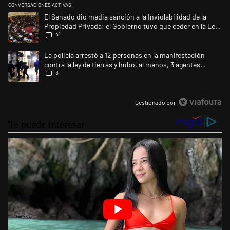
CONVERSACIONES ACTIVAS
Este listado muestra los artículos con más comentarios en los últimos 
Un artículo de tendencia con el título "El Senado dio media sanción a la
El Senado dio media sanción a la Inviolabilidad de la
Propiedad Privada: el Gobierno tuvo que ceder en la Ley
41
del Manejo del Fuego
Un artículo de tendencia con el título "La policía arrestó a 12 personas
La policía arrestó a 12 personas en la manifestación
contra la ley de tierras y hubo, al menos, 3 agentes
3
heridos
Gestionado por