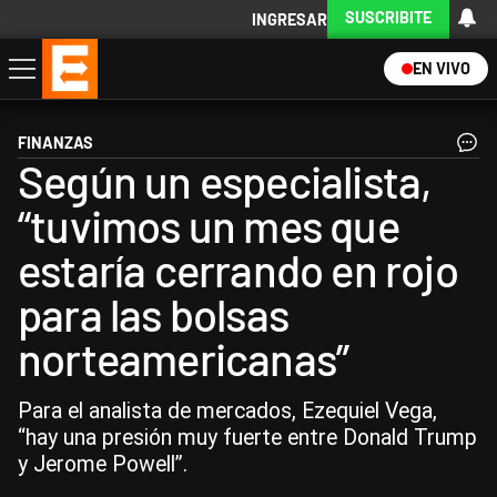
SUSCRIBITE
INGRESAR
EN VIVO
Economía
Política
Internacional
Actualidad
Descargá la App
FINANZAS
Según un especialista,
“tuvimos un mes que
estaría cerrando en rojo
para las bolsas
norteamericanas”
Para el analista de mercados, Ezequiel Vega,
“hay una presión muy fuerte entre Donald Trump
y Jerome Powell”.