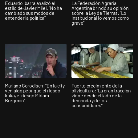
Eduardo Ibarra analizó el
La Federación Agraria
estilo de Javier Milei: "No ha
Argentina brindó su opinión
cambiado sus modos de
sobre la Ley de Tierras: "Lo
entender la política"
institucional lo vemos como
grave"
Mariano Gorodisch: "En la city
Fuerte crecimiento de la
ven algo peor que el riesgo
olivicultura: "La gran tracción
kuka, el riesgo Miriam
viene desde el lado de la
Bregman"
demanda y de los
consumidores”