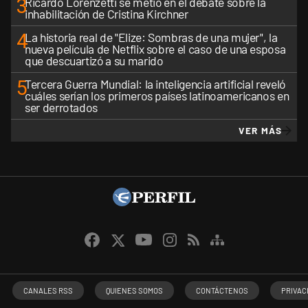
3
Ricardo Lorenzetti se metió en el debate sobre la
inhabilitación de Cristina Kirchner
4
La historia real de "Elize: Sombras de una mujer", la
nueva película de Netflix sobre el caso de una esposa
que descuartizó a su marido
5
Tercera Guerra Mundial: la inteligencia artificial reveló
cuáles serían los primeros países latinoamericanos en
ser derrotados
VER MÁS
CANALES RSS
QUIENES SOMOS
CONTÁCTENOS
PRIVAC