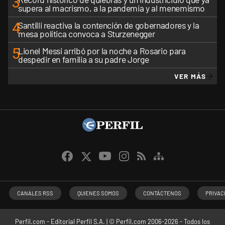
3
supera al macrismo, a la pandemia y al menemismo
4
Santilli reactiva la contención de gobernadores y la
mesa política convoca a Sturzenegger
5
Lionel Messi arribó por la noche a Rosario para
despedir en familia a su padre Jorge
VER MÁS
CANALES RSS
QUIENES SOMOS
CONTÁCTENOS
PRIVAC
Perfil.com - Editorial Perfil S.A.
| © Perfil.com 2006-2026 - Todos los