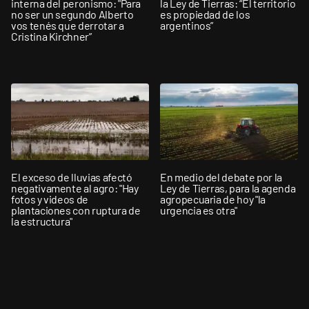
interna del peronismo: "Para
la Ley de Tierras: “El territorio
no ser un segundo Alberto
es propiedad de los
vos tenés que derrotar a
argentinos”
Cristina Kirchner”
El exceso de lluvias afectó
En medio del debate por la
negativamente al agro: "Hay
Ley de Tierras, para la agenda
fotos y videos de
agropecuaria de hoy "la
plantaciones con ruptura de
urgencia es otra"
la estructura"