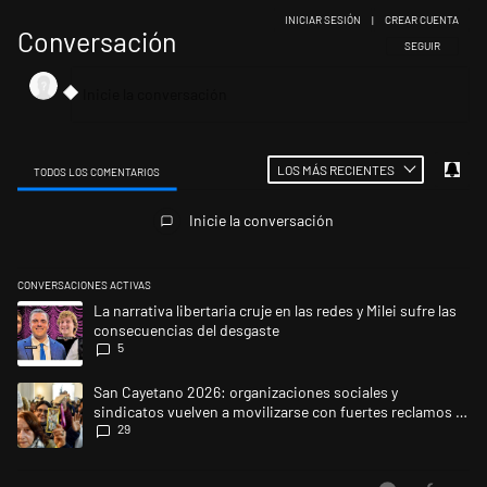
INICIAR SESIÓN
|
CREAR CUENTA
Conversación
SIGA ESTA CONV
SEGUIR
LOS MÁS RECIENTES
TODOS LOS COMENTARIOS
Todos los comentarios
Inicie la conversación
CONVERSACIONES ACTIVAS
Este listado muestra los artículos con más comentarios en los últimos 
Un artículo de tendencia con el título "La narrativa libertaria cruje en 
La narrativa libertaria cruje en las redes y Milei sufre las
consecuencias del desgaste
5
Un artículo de tendencia con el título "San Cayetano 2026: organizacio
San Cayetano 2026: organizaciones sociales y
sindicatos vuelven a movilizarse con fuertes reclamos al
29
Gobierno