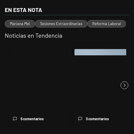
EN ESTA NOTA
Mariana Mei
Sesiones Extraordinarias
Reforma Laboral
Noticias en Tendencia
Este listado muestra los artículos con más comentarios en los últimos 
Un artículo de tendencia con el título "" con 5 comentarios.
Un artículo de tendencia con el t
Los aviones F 16 sobrevolarán
el centro porteño y el lu...
5 comentarios
3 comentarios