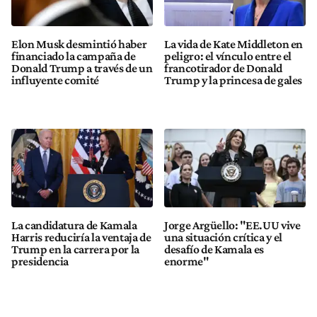
Elon Musk desmintió haber
La vida de Kate Middleton en
financiado la campaña de
peligro: el vínculo entre el
Donald Trump a través de un
francotirador de Donald
influyente comité
Trump y la princesa de gales
La candidatura de Kamala
Jorge Argüello: "EE.UU vive
Harris reduciría la ventaja de
una situación crítica y el
Trump en la carrera por la
desafío de Kamala es
presidencia
enorme"