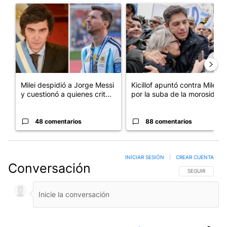
Un artículo de tendencia con el título "Milei despidió a Jorge 
Un artículo de tendencia con el
Milei despidió a Jorge Messi
Kicillof apuntó contra Milei
y cuestionó a quienes crit...
por la suba de la morosida...
48 comentarios
88 comentarios
INICIAR SESIÓN
|
CREAR CUENTA
Conversación
SIGA ESTA CO
SEGUIR