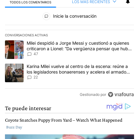
LOS MÁS RECIENTES
TODOS LOS COMENTARIOS
Todos los comentarios
Inicie la conversación
CONVERSACIONES ACTIVAS
Este listado muestra los artículos con más comentarios en los últim
Un artículo de tendencia con el título "Milei despidió a Jorge Mes
Milei despidió a Jorge Messi y cuestionó a quienes
criticaron a Lionel: “Da vergüenza pensar que hubo
anti-Messi”
47
Un artículo de tendencia con el título "Karina Milei vuelve al cen
Karina Milei vuelve al centro de la escena: reúne a
los legisladores bonaerenses y acelera el armado
para 2027
22
Gestionado por