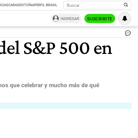
ICIAS
CARAS
EXITOÍNA
PERFIL BRASIL
INGRESAR
SUSCRIBITE
Bo
 del S&P 500 en
de
Wa
Str
|
ce
enos que celebrar y mucho más de qué