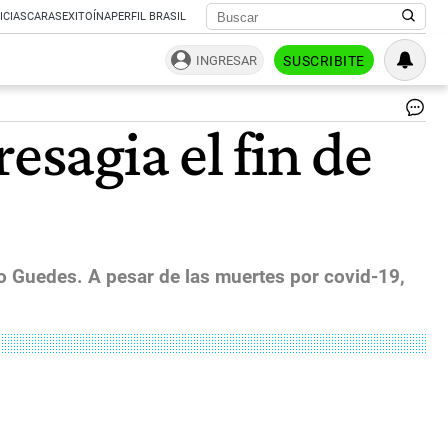
ICIAS
CARAS
EXITOÍNA
PERFIL BRASIL
INGRESAR
SUSCRIBITE
El
esagia el fin de
min
de
Ha
de
Bra
Pa
Gu
|
lo Guedes. A pesar de las muertes por covid-19,
AF