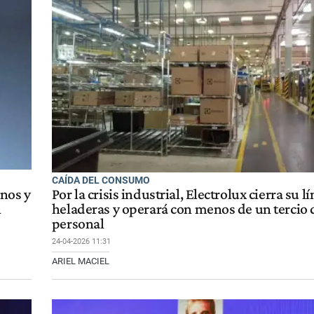
CAÍDA DEL CONSUMO
rnos y
Por la crisis industrial, Electrolux cierra su l
n
heladeras y operará con menos de un tercio 
personal
24-04-2026 11:31
ARIEL MACIEL