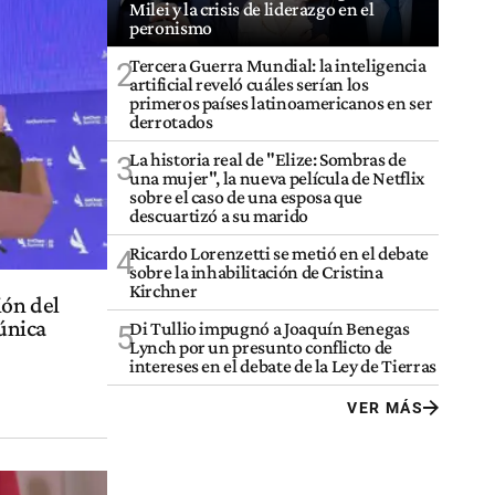
Milei y la crisis de liderazgo en el
peronismo
Tercera Guerra Mundial: la inteligencia
2
artificial reveló cuáles serían los
primeros países latinoamericanos en ser
derrotados
La historia real de "Elize: Sombras de
3
una mujer", la nueva película de Netflix
sobre el caso de una esposa que
descuartizó a su marido
Ricardo Lorenzetti se metió en el debate
4
sobre la inhabilitación de Cristina
Kirchner
ión del
 única
Di Tullio impugnó a Joaquín Benegas
5
Lynch por un presunto conflicto de
intereses en el debate de la Ley de Tierras
VER MÁS