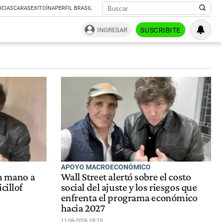
ICIAS
CARAS
EXITOÍNA
PERFIL BRASIL
INGRESAR
SUSCRIBITE
APOYO MACROECONÓMICO
un mano a
Wall Street alertó sobre el costo
cillof
social del ajuste y los riesgos que
enfrenta el programa económico
hacia 2027
11-06-2026 18:15