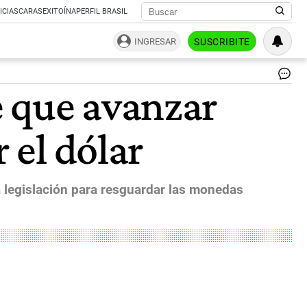
ICIAS
CARAS
EXITOÍNA
PERFIL BRASIL
INGRESAR
SUSCRIBITE
Te
e que avanzar
de
los
Es
 el dólar
Un
|
AP
a legislación para resguardar las monedas