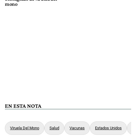
mono
EN ESTA NOTA
Viruela Del Mono
Salud
Vacunas
Estados Unidos
P