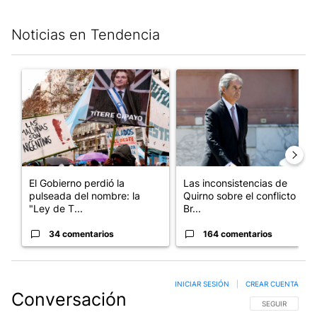
Noticias en Tendencia
Este listado muestra los artículos con más comentarios en los últim
Un artículo de tendencia con el título "El Gobierno perdió la pu
Un artículo de tendencia con e
El Gobierno perdió la
Las inconsistencias de
pulseada del nombre: la
Quirno sobre el conflicto con
"Ley de T...
Br...
34 comentarios
164 comentarios
INICIAR SESIÓN
|
CREAR CUENTA
Conversación
SIGA ESTA CO
SEGUIR