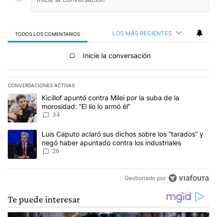
LOS MÁS RECIENTES
TODOS LOS COMENTARIOS
Todos los comentarios
Inicie la conversación
CONVERSACIONES ACTIVAS
Este listado muestra los artículos con más comentarios en los últim
Un artículo de tendencia con el título "Kicillof apuntó contra Milei 
Kicillof apuntó contra Milei por la suba de la
morosidad: “El lío lo armó él”
34
Un artículo de tendencia con el título "Luis Caputo aclaró sus dic
Luis Caputo aclaró sus dichos sobre los “tarados” y
negó haber apuntado contra los industriales
26
Gestionado por