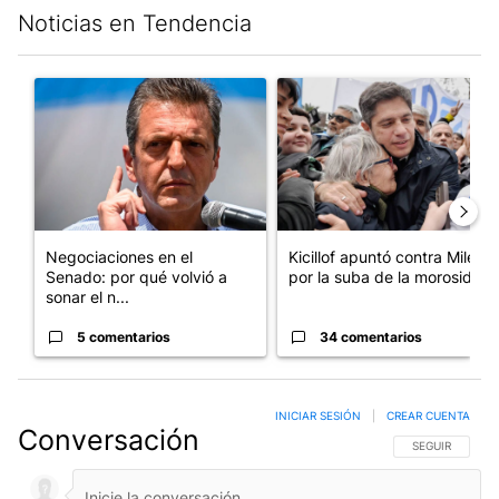
Noticias en Tendencia
Este listado muestra los artículos con más comentarios en los últim
Un artículo de tendencia con el título "Negociaciones en el Se
Un artículo de tendencia con el
Negociaciones en el
Kicillof apuntó contra Milei
Senado: por qué volvió a
por la suba de la morosida...
sonar el n...
5 comentarios
34 comentarios
INICIAR SESIÓN
|
CREAR CUENTA
Conversación
SIGA ESTA CO
SEGUIR