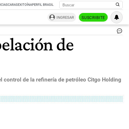
ICIAS
CARAS
EXITOÍNA
PERFIL BRASIL
INGRESAR
SUSCRIBITE
Bl
elación de
De
|
Bl
ontrol de la refinería de petróleo Citgo Holding