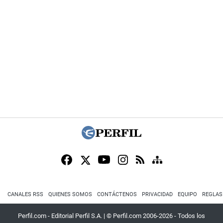
CANALES RSS
QUIENES SOMOS
CONTÁCTENOS
PRIVACIDAD
EQUIPO
REGLAS
Perfil.com - Editorial Perfil S.A.
| © Perfil.com 2006-2026 - Todos los