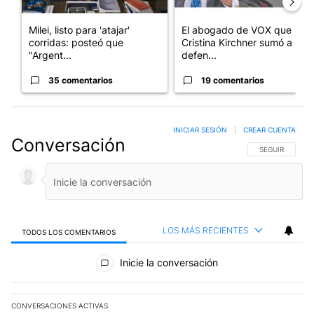
Milei, listo para 'atajar'
El abogado de VOX que
corridas: posteó que
Cristina Kirchner sumó a su
"Argent...
defen...
35 comentarios
19 comentarios
INICIAR SESIÓN
|
CREAR CUENTA
Conversación
SIGA ESTA CO
SEGUIR
LOS MÁS RECIENTES
TODOS LOS COMENTARIOS
Todos los comentarios
Inicie la conversación
CONVERSACIONES ACTIVAS