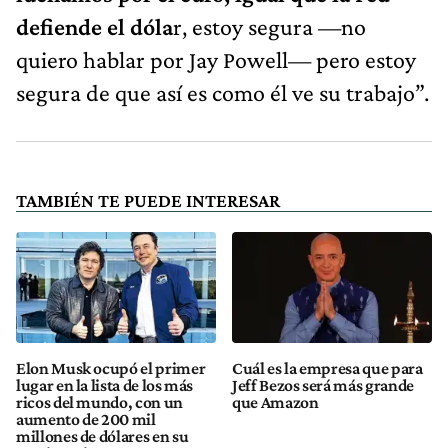
defiende el dóla
r, estoy segura —no
quiero hablar por Jay Powell— pero estoy
segura de que así es como él ve su trabajo”.
TAMBIÉN TE PUEDE INTERESAR
Elon Musk ocupó el primer
Cuál es la empresa que para
lugar en la lista de los más
Jeff Bezos será más grande
ricos del mundo, con un
que Amazon
aumento de 200 mil
millones de dólares en su