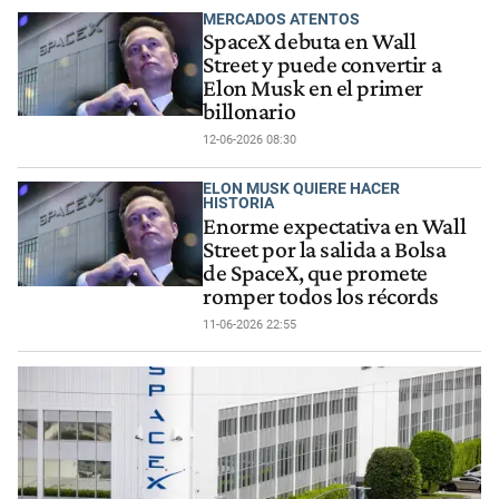
MERCADOS ATENTOS
SpaceX debuta en Wall
Street y puede convertir a
Elon Musk en el primer
billonario
12-06-2026 08:30
ELON MUSK QUIERE HACER
HISTORIA
Enorme expectativa en Wall
Street por la salida a Bolsa
de SpaceX, que promete
romper todos los récords
11-06-2026 22:55