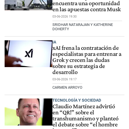
encuentra una oportunidad
en las apuestas contra Musk
03-06-2026 19:30
SRIDHAR NATARAJAN Y KATHERINE
DOHERTY
IA
xAI frena la contratación de
especialistas para entrenar a
Grok y crecen las dudas
sobre su estrategia de
desarrollo
03-06-2026 19:17
CARMEN ARROYO
TECNOLOGÍA Y SOCIEDAD
Claudio Martínez advirtió
en “QR!” sobre el
transhumanismo y planteó
el debate sobre “el hombre