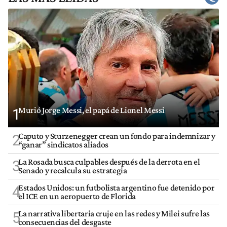
Murió Jorge Messi, el papá de Lionel Messi
1
Caputo y Sturzenegger crean un fondo para indemnizar y
2
“ganar” sindicatos aliados
La Rosada busca culpables después de la derrota en el
3
Senado y recalcula su estrategia
Estados Unidos: un futbolista argentino fue detenido por
4
el ICE en un aeropuerto de Florida
La narrativa libertaria cruje en las redes y Milei sufre las
5
consecuencias del desgaste