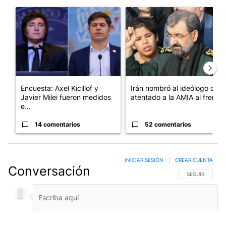
Este listado muestra los artículos con más comentarios en los últim
Un artículo de tendencia con el título "Encuesta: Axel Kicillof 
Un artículo de tendencia con e
Encuesta: Axel Kicillof y
Irán nombró al ideólogo del
Javier Milei fueron medidos
atentado a la AMIA al frent...
e...
14 comentarios
52 comentarios
INICIAR SESIÓN
|
CREAR CUENTA
Conversación
SIGA ESTA CO
SEGUIR