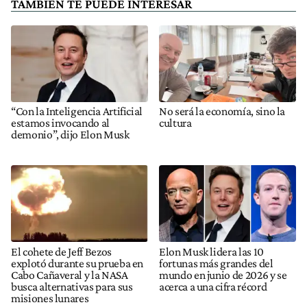
TAMBIÉN TE PUEDE INTERESAR
“Con la Inteligencia Artificial
No será la economía, sino la
estamos invocando al
cultura
demonio”, dijo Elon Musk
El cohete de Jeff Bezos
Elon Musk lidera las 10
explotó durante su prueba en
fortunas más grandes del
Cabo Cañaveral y la NASA
mundo en junio de 2026 y se
busca alternativas para sus
acerca a una cifra récord
misiones lunares