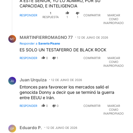
A ESTE SENIOR, YO LO ADMIRO, POR SU
CAPACIDAD, E INTELIGENCIA
1
RESPONDER
COMPARTIR
MARCAR
RESPUESTA
1
1
COMO
INAPROPIADO
Respuesta de MARTINFIERROMAGNO 77.
MARTINFIERROMAGNO 77
12 DE JUNIO DE 2026
M7
Responder a
Saverio Pisano
ES SOLO UN TESTAFERRO DE BLACK ROCK
RESPONDER
0
1
COMPARTIR
MARCAR
COMO
INAPROPIADO
Comentario de Juan Urquiza.
Juan Urquiza
12 DE JUNIO DE 2026
JU
Entonces para favorecer los mercados salió el
genocida Donny a decir que se terminó la guerra
entre EEUU e Irán.
RESPONDER
0
0
COMPARTIR
MARCAR
COMO
INAPROPIADO
Comentario de Eduardo P..
Eduardo P.
12 DE JUNIO DE 2026
EP