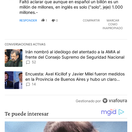
Faltó aclarar que aunque en español un billón es un
millón de millones, en inglés es solo ("solo", jeje) 1.000
millones.-
RESPONDER
1
0
COMPARTIR
MARCAR
COMO
INAPROPIADO
CONVERSACIONES ACTIVAS
Este listado muestra los artículos con más comentarios en los últim
Un artículo de tendencia con el título "Irán nombró al ideólogo d
Irán nombró al ideólogo del atentado a la AMIA al
frente del Consejo Supremo de Seguridad Nacional
52
Un artículo de tendencia con el título "Encuesta: Axel Kicillof y 
Encuesta: Axel Kicillof y Javier Milei fueron medidos
en la Provincia de Buenos Aires y hubo un claro
ganador
14
Gestionado por