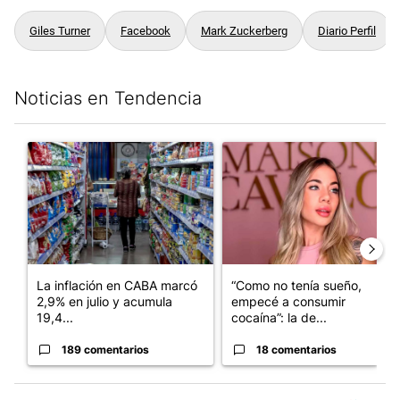
Giles Turner
Facebook
Mark Zuckerberg
Diario Perfil
Noticias en Tendencia
Este listado muestra los artículos con más comentarios en los últim
Un artículo de tendencia con el título "La inflación en CABA m
Un artículo de tendencia con e
La inflación en CABA marcó
“Como no tenía sueño,
2,9% en julio y acumula
empecé a consumir
19,4...
cocaína”: la de...
189 comentarios
18 comentarios