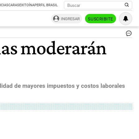
ICIAS
CARAS
EXITOÍNA
PERFIL BRASIL
INGRESAR
SUSCRIBITE
Fit
enas moderarán
Ra
|
ma
lidad de mayores impuestos y costos laborales