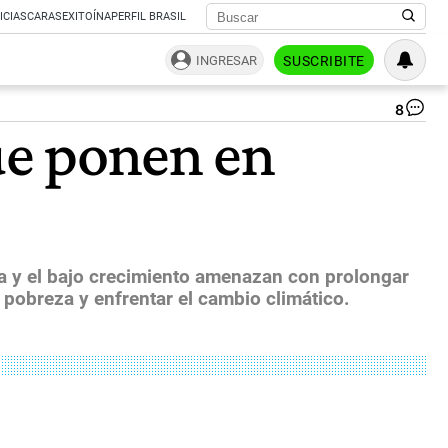
ICIAS
CARAS
EXITOÍNA
PERFIL BRASIL
INGRESAR
SUSCRIBITE
8
Sp
que ponen en
Me
Of
Th
Int
Mo
Fu
An
Wo
da y el bajo crecimiento amenazan con prolongar
Ba
 pobreza y enfrentar el cambio climático.
|
Ph
Jul
Ni