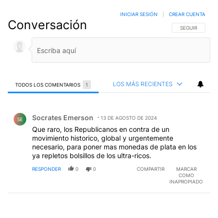
INICIAR SESIÓN
|
CREAR CUENTA
Conversación
SIGA ESTA CO
SEGUIR
LOS MÁS RECIENTES
TODOS LOS COMENTARIOS
1
Todos los comentarios
Comentario de Socrates Emerson.
Socrates Emerson
13 DE AGOSTO DE 2024
SE
Que raro, los Republicanos en contra de un
movimiento historico, global y urgentemente
necesario, para poner mas monedas de plata en los
ya repletos bolsillos de los ultra-ricos.
RESPONDER
0
0
COMPARTIR
MARCAR
COMO
INAPROPIADO