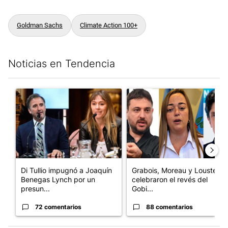
Goldman Sachs
Climate Action 100+
Noticias en Tendencia
Este listado muestra los artículos con más comentarios en los últim
Un artículo de tendencia con el título "Di Tullio impugnó a Joa
Un artículo de tendencia con e
Di Tullio impugnó a Joaquín
Grabois, Moreau y Lousteau
Benegas Lynch por un
celebraron el revés del
presun...
Gobi...
72 comentarios
88 comentarios