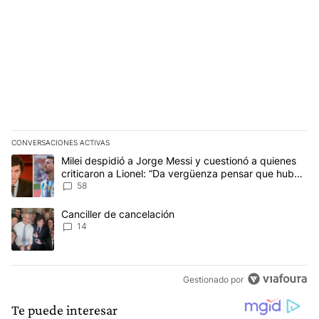
CONVERSACIONES ACTIVAS
Este listado muestra los artículos con más comentarios en los últim
Un artículo de tendencia con el título "Milei despidió a Jorge Mes
Milei despidió a Jorge Messi y cuestionó a quienes
criticaron a Lionel: “Da vergüenza pensar que hubo
anti-Messi”
58
Un artículo de tendencia con el título "Canciller de cancelación" 
Canciller de cancelación
14
Gestionado por