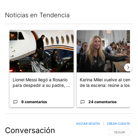
Noticias en Tendencia
Este listado muestra los artículos con más comentarios en los últim
Un artículo de tendencia con el título "Lionel Messi llegó a Ros
Un artículo de tendencia con e
Lionel Messi llegó a Rosario
Karina Milei vuelve al centro
para despedir a su padre, ...
de la escena: reúne a los...
9 comentarios
24 comentarios
INICIAR SESIÓN
|
CREAR CUENTA
Conversación
SIGA ESTA CO
SEGUIR