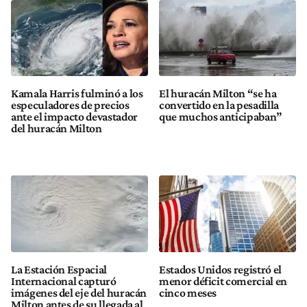
Kamala Harris fulminó a los
El huracán Milton “se ha
especuladores de precios
convertido en la pesadilla
ante el impacto devastador
que muchos anticipaban”
del huracán Milton
La Estación Espacial
Estados Unidos registró el
Internacional capturó
menor déficit comercial en
imágenes del eje del huracán
cinco meses
Milton antes de su llegada al