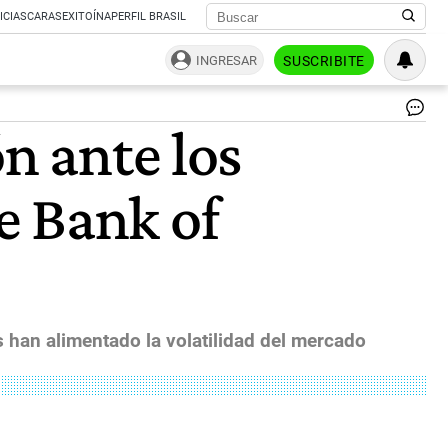
ICIAS
CARAS
EXITOÍNA
PERFIL BRASIL
INGRESAR
SUSCRIBITE
A
n ante los
sh
at
a
e Bank of
gr
sto
in
Ne
Yo
|
Bl
 han alimentado la volatilidad del mercado