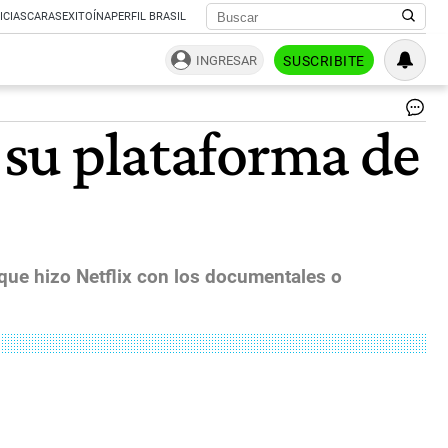
ICIAS
CARAS
EXITOÍNA
PERFIL BRASIL
INGRESAR
SUSCRIBITE
La
a su plataforma de
id
es
du
el
pr
añ
ofr
vi
 que hizo Netflix con los documentales o
en
la
pl
de
st
de
Net
dij
un