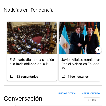
Noticias en Tendencia
Este listado muestra los artículos con más comentarios en los últim
Un artículo de tendencia con el título "El Senado dio media san
Un artículo de tendencia con e
El Senado dio media sanción
Javier Milei se reunió con
a la Inviolabilidad de la P...
Daniel Noboa en Ecuador y
av...
53 comentarios
11 comentarios
INICIAR SESIÓN
|
CREAR CUENTA
Conversación
SIGA ESTA CO
SEGUIR