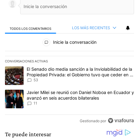
LOS MÁS RECIENTES
TODOS LOS COMENTARIOS
Todos los comentarios
Inicie la conversación
CONVERSACIONES ACTIVAS
Este listado muestra los artículos con más comentarios en los últim
Un artículo de tendencia con el título "El Senado dio media sanci
El Senado dio media sanción a la Inviolabilidad de la
Propiedad Privada: el Gobierno tuvo que ceder en la
Ley del Manejo del Fuego
53
Un artículo de tendencia con el título "Javier Milei se reunió con
Javier Milei se reunió con Daniel Noboa en Ecuador y
avanzó en seis acuerdos bilaterales
11
Gestionado por