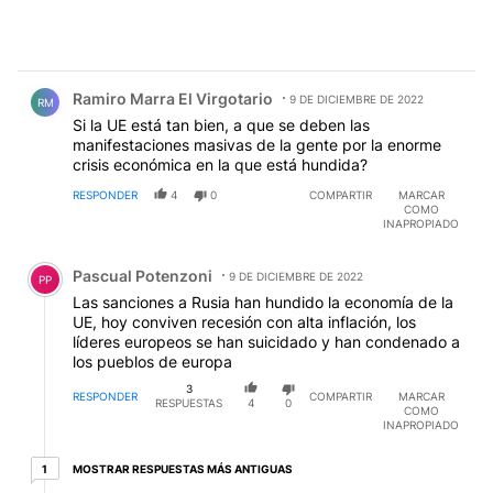
Comentario de Ramiro Marra El Virgotario.
Ramiro Marra El Virgotario
9 DE DICIEMBRE DE 2022
RM
Si la UE está tan bien, a que se deben las
manifestaciones masivas de la gente por la enorme
crisis económica en la que está hundida?
RESPONDER
4
0
COMPARTIR
MARCAR
COMO
INAPROPIADO
Comentario de Pascual Potenzoni.
Pascual Potenzoni
9 DE DICIEMBRE DE 2022
PP
Las sanciones a Rusia han hundido la economía de la
UE, hoy conviven recesión con alta inflación, los
líderes europeos se han suicidado y han condenado a
los pueblos de europa
3
RESPONDER
COMPARTIR
MARCAR
RESPUESTAS
4
0
COMO
INAPROPIADO
1 respuesta más antiguas
MOSTRAR RESPUESTAS MÁS ANTIGUAS
1