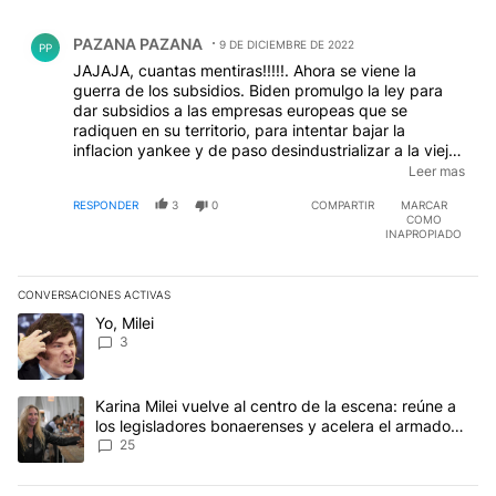
Comentario de PAZANA PAZANA.
PAZANA PAZANA
9 DE DICIEMBRE DE 2022
PP
JAJAJA, cuantas mentiras!!!!!. Ahora se viene la
guerra de los subsidios. Biden promulgo la ley para
dar subsidios a las empresas europeas que se
radiquen en su territorio, para intentar bajar la
inflacion yankee y de paso desindustrializar a la vieja
Europa. Parece que al fin Ursula y Macron se avivaron
Leer mas
del plan de los democratas y ahora estan
RESPONDER
3
0
COMPARTIR
MARCAR
prometiendo subsidios a sus empresas para que no
COMO
abandonen sus territorios. Hagan pochoclos, veremos
INAPROPIADO
a esa guerra por television, una vez que termine el
mundial.
CONVERSACIONES ACTIVAS
Este listado muestra los artículos con más comentarios en los últim
Un artículo de tendencia con el título "Yo, Milei" con 3 comentarios
Yo, Milei
3
Un artículo de tendencia con el título "Karina Milei vuelve al cen
Karina Milei vuelve al centro de la escena: reúne a
los legisladores bonaerenses y acelera el armado
para 2027
25