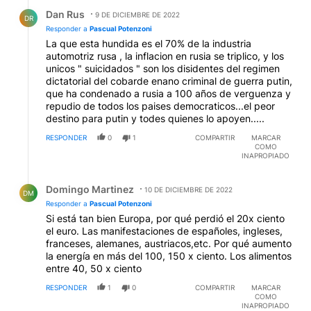
Respuesta de Dan Rus.
Dan Rus
9 DE DICIEMBRE DE 2022
DR
Responder a
Pascual Potenzoni
La que esta hundida es el 70% de la industria
automotriz rusa , la inflacion en rusia se triplico, y los
unicos " suicidados " son los disidentes del regimen
dictatorial del cobarde enano criminal de guerra putin,
que ha condenado a rusia a 100 años de verguenza y
repudio de todos los paises democraticos...el peor
destino para putin y todes quienes lo apoyen.....
RESPONDER
0
1
COMPARTIR
MARCAR
COMO
INAPROPIADO
Respuesta de Domingo Martinez.
Domingo Martinez
10 DE DICIEMBRE DE 2022
DM
Responder a
Pascual Potenzoni
Si está tan bien Europa, por qué perdió el 20x ciento
el euro. Las manifestaciones de españoles, ingleses,
franceses, alemanes, austriacos,etc. Por qué aumento
la energía en más del 100, 150 x ciento. Los alimentos
entre 40, 50 x ciento
RESPONDER
1
0
COMPARTIR
MARCAR
COMO
INAPROPIADO