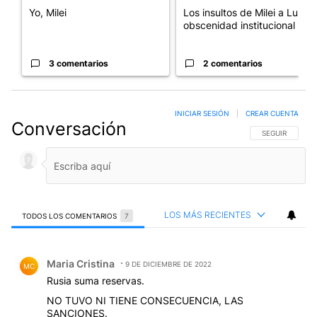
Yo, Milei
Los insultos de Milei a Lula:
obscenidad institucional
3 comentarios
2 comentarios
INICIAR SESIÓN
|
CREAR CUENTA
Conversación
SIGA ESTA CO
SEGUIR
LOS MÁS RECIENTES
TODOS LOS COMENTARIOS
7
Todos los comentarios
Comentario de Maria Cristina.
Maria Cristina
9 DE DICIEMBRE DE 2022
MC
Rusia suma reservas.
NO TUVO NI TIENE CONSECUENCIA, LAS
SANCIONES.