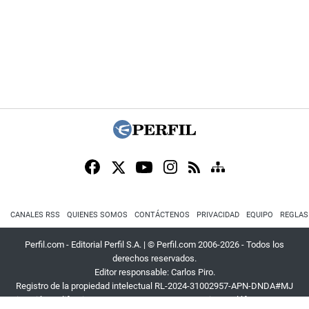
CANALES RSS
QUIENES SOMOS
CONTÁCTENOS
PRIVACIDAD
EQUIPO
REGLAS
Perfil.com - Editorial Perfil S.A.
| © Perfil.com 2006-2026 - Todos los
derechos reservados.
Editor responsable: Carlos Piro.
Registro de la propiedad intelectual RL-2024-31002957-APN-DNDA#MJ
Dirección:
California 2715
,
C1289ABI
,
CABA, Argentina
| Teléfono:
+54 9 11