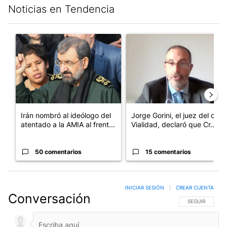
Noticias en Tendencia
Este listado muestra los artículos con más comentarios en los últim
Un artículo de tendencia con el título "Irán nombró al ideólog
Un artículo de tendencia con e
Irán nombró al ideólogo del
Jorge Gorini, el juez del caso
atentado a la AMIA al frent...
Vialidad, declaró que Cr...
50 comentarios
15 comentarios
INICIAR SESIÓN
|
CREAR CUENTA
Conversación
SIGA ESTA CO
SEGUIR