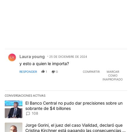
Comentario de Laura young.
Laura young
25 DE DICIEMBRE DE 2024
LY
y esto a quien le importa?
RESPONDER
1
0
COMPARTIR
MARCAR
COMO
INAPROPIADO
CONVERSACIONES ACTIVAS
Este listado muestra los artículos con más comentarios en los últim
Un artículo de tendencia con el título "El Banco Central no pudo 
El Banco Central no pudo dar precisiones sobre un
sobrante de $4 billones
108
Un artículo de tendencia con el título "Jorge Gorini, el juez del
Jorge Gorini, el juez del caso Vialidad, declaró que
Cristina Kirchner está pagando las consecuencias de