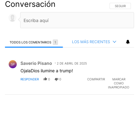
Conversación
SIGA ESTA CO
SEGUIR
LOS MÁS RECIENTES
TODOS LOS COMENTARIOS
1
Todos los comentarios
Comentario de Saverio Pisano.
Saverio Pisano
2 DE ABRIL DE 2025
SP
OjalaDios ilumine a trump!
RESPONDER
0
0
COMPARTIR
MARCAR
COMO
INAPROPIADO