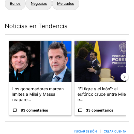
Bonos
Negocios
Mercados
Noticias en Tendencia
Este listado muestra los artículos con más comentarios en los últim
Un artículo de tendencia con el título "Los gobernadores marcan
Un artículo de tendencia con e
Los gobernadores marcan
"El tigre y el león": el
límites a Milei y Massa
eufórico cruce entre Milei y
reapare...
e...
83 comentarios
33 comentarios
INICIAR SESIÓN
|
CREAR CUENTA