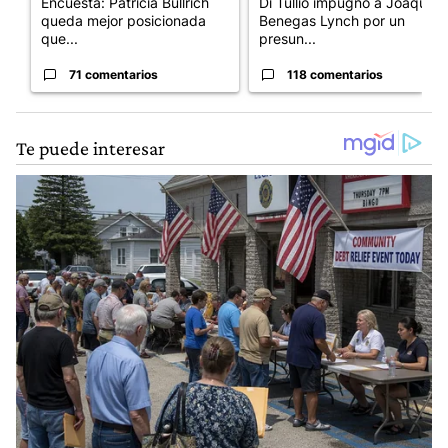
Encuesta: Patricia Bullrich
Di Tullio impugnó a Joaquín
queda mejor posicionada
Benegas Lynch por un
que...
presun...
71 comentarios
118 comentarios