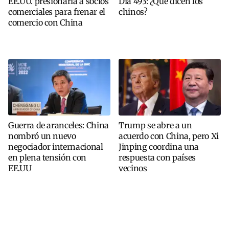
EE.UU. presionaría a socios
Día 493: ¿Qué dicen los
comerciales para frenar el
chinos?
comercio con China
Guerra de aranceles: China
Trump se abre a un
nombró un nuevo
acuerdo con China, pero Xi
negociador internacional
Jinping coordina una
en plena tensión con
respuesta con países
EE.UU
vecinos