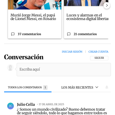
Murió Jorge Messi, el papá
Luces y alarmas en el
de Lionel Messi, en Rosario
ecosistema digital libertario
37 comentarios
21 comentarios
INICIAR SESIÓN
|
CREAR CUENTA
Conversación
SIGA ESTA CON
SEGUIR
LOS MÁS RECIENTES
TODOS LOS COMENTARIOS
1
Todos los comentarios
Comentario de Julio Cella.
Julio Cella
17 DE ABRIL DE 2025
JC
¿ Somos un mundo civilizado? Bueno debemos tratar
de seguir siéndolo, todo lo que hagamos entre todos es