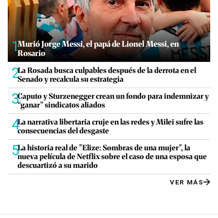
1
Murió Jorge Messi, el papá de Lionel Messi, en
Rosario
2
La Rosada busca culpables después de la derrota en el
Senado y recalcula su estrategia
3
Caputo y Sturzenegger crean un fondo para indemnizar y
“ganar” sindicatos aliados
4
La narrativa libertaria cruje en las redes y Milei sufre las
consecuencias del desgaste
5
La historia real de "Elize: Sombras de una mujer", la
nueva película de Netflix sobre el caso de una esposa que
descuartizó a su marido
VER MÁS