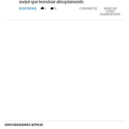
mejor que terminar abruptamente.
RESPONDER
1
0
COMPARTIR
MARCAR
COMO
INAPROPIADO
CONVERSACIONES ACTIVAS
Este listado muestra los artículos con más comentarios en los últim