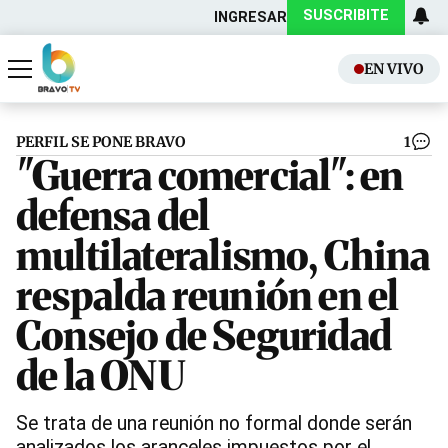
SUSCRIBITE
INGRESAR
EN VIVO
Actualidad
Política
PERFIL SE PONE BRAVO
1
"Guerra comercial": en
defensa del
multilateralismo, China
respalda reunión en el
Consejo de Seguridad
de la ONU
Se trata de una reunión no formal donde serán
analizados los aranceles impuestos por el