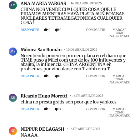
ANA MARIA VARGAS
16 DE ABRIL DE 2025
AM
CHINA NOS VENDE CUALQUIER COSA QUE LE
PIDAMOS MIENTRAS HAYA PLATA AUN BOMBAS
NUCLEARES TETRAMEGATONICAS CUALQUIER
COSA !.
RESPONDER
0
0
COMPARTIR
MARCAR
COMO
INAPROPIADO
Comentario de Mónica San Román.
Mónica San Román
16 DE ABRIL DE 2025
MS
No entiendo ponen en primera plana en el diario que
TIME puso a Milei com uno de los 100 influyentes y
abajito, la influencia. CHINA ARGENTINA en
problemas por vincularse con T ahhh otra T
RESPONDER
0
0
COMPARTIR
MARCAR
COMO
INAPROPIADO
Comentario de Ricardo Hugo Moretti.
Ricardo Hugo Moretti
16 DE ABRIL DE 2025
RH
china no presta gratis,son peor que los yankees
RESPONDER
1
3
COMPARTIR
MARCAR
COMO
INAPROPIADO
Comentario de NIPPUR DE LAGASH.
NIPPUR DE LAGASH
16 DE ABRIL DE 2025
ND
NAAAA.