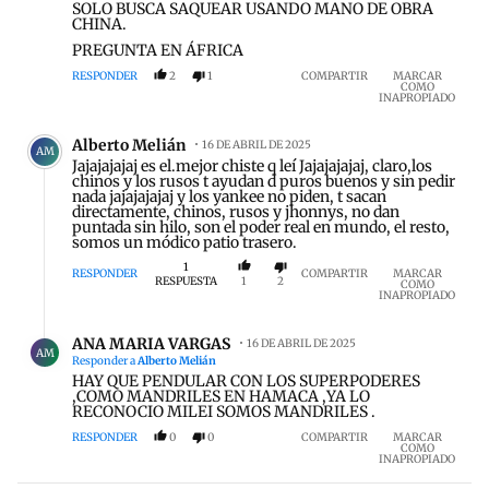
SOLO BUSCA SAQUEAR USANDO MANO DE OBRA
CHINA.
PREGUNTA EN ÁFRICA
RESPONDER
2
1
COMPARTIR
MARCAR
COMO
INAPROPIADO
Comentario de Alberto Melián.
Alberto Melián
16 DE ABRIL DE 2025
AM
Jajajajajaj es el.mejor chiste q leí Jajajajajaj, claro,los
chinos y los rusos t ayudan d puros buenos y sin pedir
nada jajajajajaj y los yankee no piden, t sacan
directamente, chinos, rusos y jhonnys, no dan
puntada sin hilo, son el poder real en mundo, el resto,
somos un módico patio trasero.
1
RESPONDER
COMPARTIR
MARCAR
RESPUESTA
1
2
COMO
INAPROPIADO
Respuesta de ANA MARIA VARGAS.
ANA MARIA VARGAS
16 DE ABRIL DE 2025
AM
Responder a
Alberto Melián
HAY QUE PENDULAR CON LOS SUPERPODERES
,COMO MANDRILES EN HAMACA ,YA LO
RECONOCIO MILEI SOMOS MANDRILES .
RESPONDER
0
0
COMPARTIR
MARCAR
COMO
INAPROPIADO