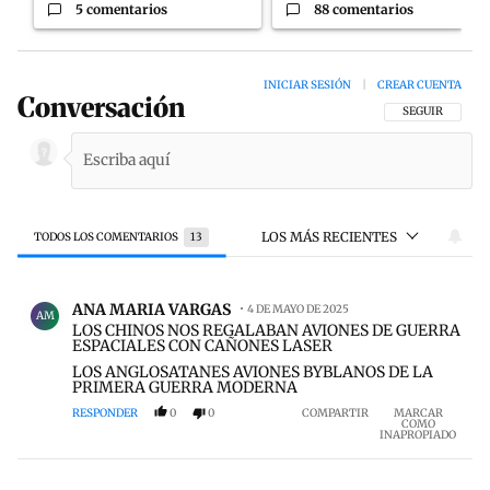
5 comentarios
88 comentarios
INICIAR SESIÓN
|
CREAR CUENTA
Conversación
SIGA ESTA CON
SEGUIR
LOS MÁS RECIENTES
TODOS LOS COMENTARIOS
13
Todos los comentarios
Comentario de ANA MARIA VARGAS.
ANA MARIA VARGAS
4 DE MAYO DE 2025
AM
LOS CHINOS NOS REGALABAN AVIONES DE GUERRA
ESPACIALES CON CAÑONES LASER
LOS ANGLOSATANES AVIONES BYBLANOS DE LA
PRIMERA GUERRA MODERNA
RESPONDER
0
0
COMPARTIR
MARCAR
COMO
INAPROPIADO