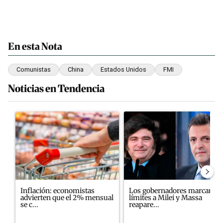
En esta Nota
Comunistas
China
Estados Unidos
FMI
Noticias en Tendencia
Este listado muestra los artículos con más comentarios en los últim
Un artículo de tendencia con el título "Inflación: economistas a
Un artículo de tendencia con e
Inflación: economistas
Los gobernadores marcan
advierten que el 2% mensual
límites a Milei y Massa
se c...
reapare...