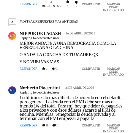
4
RESPONDER
COMPARTIR
MARCAR
RESPUESTAS
3
2
COMO
INAPROPIADO
2 respuestas más antiguas
MOSTRAR RESPUESTAS MÁS ANTIGUAS
2
Respuesta de NIPPUR DE LAGASH.
NIPPUR DE LAGASH
16 DE ABRIL DE 2025
ND
Replying to deactivated user
MEJOR ANDATE A UNA DEMOCRACIA COMO LA
VENEZOLANA O LA CHINA
O ANDA LA C 0NCHA DE TU MADRE QK
Y NO VUELVAS MAS.
RESPONDER
1
3
COMPARTIR
MARCAR
COMO
INAPROPIADO
Respuesta de Norberto Piacentini.
Norberto Piacentini
16 DE ABRIL DE 2025
NP
Replying to deactivated user
Lo último es lo mas difícil... de acuerdo con el default,
pero general. La deuda con el FMI debe ser mas o
menos 1/4 del total. Para mí, hay que dejar de pagarles
a los privados y con ésos dólares sacarse al FMI de
encima. Mientras, renegociar la deuda privada y al
terminar con el FMI empezar a pagarla.
RESPONDER
0
1
COMPARTIR
MARCAR
COMO
INAPROPIADO