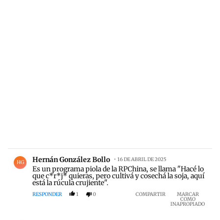
Comentario de Hernán González Bollo.
Hernán González Bollo
16 DE ABRIL DE 2025
HG
Es un programa piola de la RPChina, se llama "Hacé lo
que c*r*j* quieras, pero cultivá y cosechá la soja, aquí
está la rúcula crujiente".
RESPONDER
1
0
COMPARTIR
MARCAR
COMO
INAPROPIADO
Comentario de ANA MARIA VARGAS.