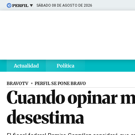
SÁBADO 08 DE AGOSTO DE 2026
Últimas noticias
Inicio
Ahora
Opinión
Cultura
Arte
Educación
Videos
Córdoba
Reperfilar
Diario del Juicio
Actualidad
Política
BRAVOTV
PERFIL SE PONE BRAVO
Cuando opinar mol
desestima