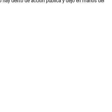
o hay delito de acción pública y dejó en manos del
1