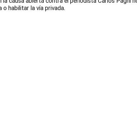
 la causa abierta contra el periodista Carlos Pagni n
o habilitar la vía privada.