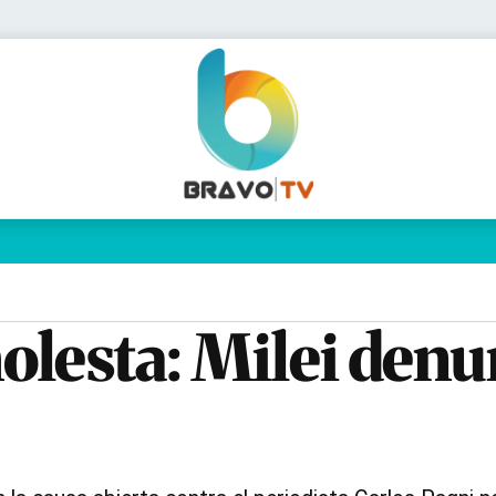
Política
Pymes
Salud
Internacional
Clima
Deportes
Business
Noticias
Caras
esta: Milei denunc