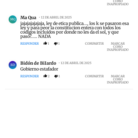
COMO
INAPROPIADO
Comentario de Ma Qua.
Ma Qua
12 DE ABRIL DE 2025
MQ
jajajajajajaja, ley de etica publica..., los k se pasaron esa
ley y para peor la constitucion entera con todos los
codigos incluidos por donde no les da el sol, y que
pasó?..... NADA
RESPONDER
1
1
COMPARTIR
MARCAR
COMO
INAPROPIADO
Comentario de Bidón de BiIardo.
Bidón de BiIardo
12 DE ABRIL DE 2025
BD
Gobierno estafador
RESPONDER
2
1
COMPARTIR
MARCAR
COMO
INAPROPIADO