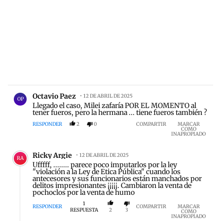
Comentario de Octavio Paez.
Octavio Paez
12 DE ABRIL DE 2025
OP
Llegado el caso, Milei zafaría POR EL MOMENTO al
tener fueros, pero la hermana ... tiene fueros también ?
RESPONDER
2
0
COMPARTIR
MARCAR
COMO
INAPROPIADO
Comentario de Ricky Argie.
Ricky Argie
12 DE ABRIL DE 2025
RA
Ufffff, ........ parece poco imputarlos por la ley
"violación a la Ley de Etica Pública" cuando los
antecesores y sus funcionarios están manchados por
delitos impresionantes ¡¡¡¡¡. Cambiaron la venta de
pochoclos por la venta de humo
1
RESPONDER
COMPARTIR
MARCAR
RESPUESTA
2
3
COMO
INAPROPIADO