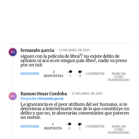
Comentario de fernando garcia.
fernando garcia
12 DE ABRIL DE 2025
FG
siguen con la pelicula de libra?? no existe delito de
opinion ni aca ni en ningun pais libre!, nadie va preso
por un tuit
2
RESPONDER
COMPARTIR
MARCAR
RESPUESTAS
1
0
COMO
INAPROPIADO
Respuesta de Ramon Omar Cordoba.
Ramon Omar Cordoba
12 DE ABRIL DE 2025
RO
Responder a
fernando garcia
La ignorancia es el peor atributo del ser humano, si te
detuvieras a interiorizarte mas de lo que constituye un
delito y que no, te ahorrarias comentarios que parecen
un meme.
1
RESPONDER
COMPARTIR
MARCAR
RESPUESTA
0
1
COMO
INAPROPIADO