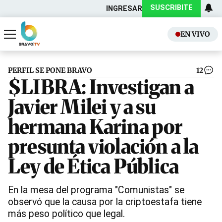
SUSCRIBITE
INGRESAR
EN VIVO
Actualidad
Política
PERFIL SE PONE BRAVO
12
$LIBRA: Investigan a
Javier Milei y a su
hermana Karina por
presunta violación a la
Ley de Ética Pública
En la mesa del programa "Comunistas" se
observó que la causa por la criptoestafa tiene
más peso político que legal.