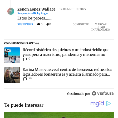
Respuesta de Zenon Lopez Wallace.
Zenon Lopez Wallace
12 DE ABRIL DE 2025
ZL
Responder a
Ricky Argie
Estos los peores.......
RESPONDER
0
1
COMPARTIR
MARCAR
COMO
INAPROPIADO
CONVERSACIONES ACTIVAS
Este listado muestra los artículos con más comentarios en los últim
Un artículo de tendencia con el título "Récord histórico de quieb
Récord histórico de quiebras y un industricidio que
ya supera a macrismo, pandemia y menemismo
6
Un artículo de tendencia con el título "Karina Milei vuelve al centr
Karina Milei vuelve al centro de la escena: reúne a los
legisladores bonaerenses y acelera el armado para
28
2027
Gestionado por