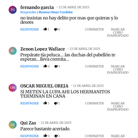
Respuesta de fernando garcia.
fernando garcia
12 DE ABRIL DE 2025
FG
Responder a
Ramon Omar Cordoba
no insistas no hay delito por mas que quieras y lo
desees
RESPONDER
1
0
COMPARTIR
MARCAR
COMO
INAPROPIADO
Comentario de Zenon Lopez Wallace.
Zenon Lopez Wallace
12 DE ABRIL DE 2025
ZL
Prepárate tía peluca....las duchas del pabellón te
esperan...lleva cremita...
RESPONDER
0
1
COMPARTIR
MARCAR
COMO
INAPROPIADO
Comentario de OSCAR MIGUEL OREJA.
OSCAR MIGUEL OREJA
12 DE ABRIL DE 2025
OM
SI METEN LA LUPA AHI LOS HERMANITOS
TERMINAN EN CANA
RESPONDER
1
1
COMPARTIR
MARCAR
COMO
INAPROPIADO
Comentario de Qui Zas.
Qui Zas
12 DE ABRIL DE 2025
QZ
Parece bastante acertado.
RESPONDER
0
1
COMPARTIR
MARCAR