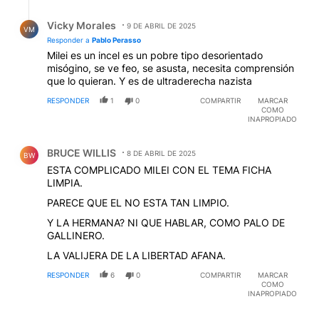
Respuesta de Vicky Morales.
Vicky Morales
9 DE ABRIL DE 2025
VM
Responder a
Pablo Perasso
Milei es un incel es un pobre tipo desorientado
misógino, se ve feo, se asusta, necesita comprensión
que lo quieran. Y es de ultraderecha nazista
RESPONDER
1
0
COMPARTIR
MARCAR
COMO
INAPROPIADO
Comentario de BRUCE WILLIS.
BRUCE WILLIS
8 DE ABRIL DE 2025
BW
ESTA COMPLICADO MILEI CON EL TEMA FICHA
LIMPIA.
PARECE QUE EL NO ESTA TAN LIMPIO.
Y LA HERMANA? NI QUE HABLAR, COMO PALO DE
GALLINERO.
LA VALIJERA DE LA LIBERTAD AFANA.
RESPONDER
6
0
COMPARTIR
MARCAR
COMO
INAPROPIADO