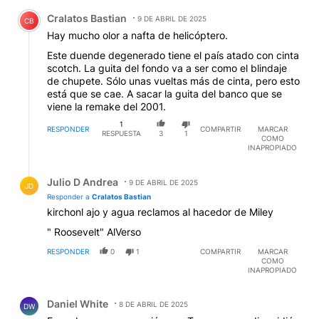
Comentario de Cralatos Bastian.
Cralatos Bastian
9 DE ABRIL DE 2025
CB
Hay mucho olor a nafta de helicóptero.
Este duende degenerado tiene el país atado con cinta
scotch. La guita del fondo va a ser como el blindaje
de chupete. Sólo unas vueltas más de cinta, pero esto
está que se cae. A sacar la guita del banco que se
viene la remake del 2001.
1
RESPONDER
COMPARTIR
MARCAR
RESPUESTA
3
1
COMO
INAPROPIADO
Respuesta de Julio D Andrea.
Julio D Andrea
9 DE ABRIL DE 2025
JD
Responder a
Cralatos Bastian
kirchonl ajo y agua reclamos al hacedor de Miley
" Roosevelt" AlVerso
RESPONDER
0
1
COMPARTIR
MARCAR
COMO
INAPROPIADO
Comentario de Daniel White.
Daniel White
8 DE ABRIL DE 2025
DW