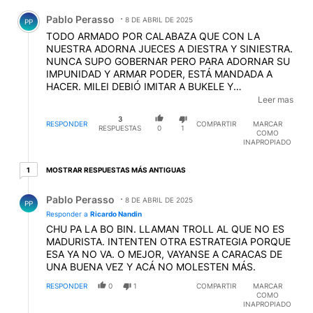
Comentario de Pablo Perasso.
Pablo Perasso
8 DE ABRIL DE 2025
PP
TODO ARMADO POR CALABAZA QUE CON LA
NUESTRA ADORNA JUECES A DIESTRA Y SINIESTRA.
NUNCA SUPO GOBERNAR PERO PARA ADORNAR SU
IMPUNIDAD Y ARMAR PODER, ESTÁ MANDADA A
HACER. MILEI DEBIÓ IMITAR A BUKELE Y
ENCERRARLOS A TODOS EN UNA MEGACÁRCEL,
Leer mas
EMPEZANDO POR LOS JUECES. PARA EMPEZAR DE
3
CERO TENÉS QUE BARRER CON LA MUGRE, COMO
RESPONDER
COMPARTIR
MARCAR
RESPUESTAS
0
1
COMO
MAXIMO QUERÍA HACER CON CÓMODO = CFK.
INAPROPIADO
1 respuesta más antiguas
MOSTRAR RESPUESTAS MÁS ANTIGUAS
1
Respuesta de Pablo Perasso.
Pablo Perasso
8 DE ABRIL DE 2025
PP
Responder a
Ricardo Nandin
CHU PA LA BO BIN. LLAMAN TROLL AL QUE NO ES
MADURISTA. INTENTEN OTRA ESTRATEGIA PORQUE
ESA YA NO VA. O MEJOR, VAYANSE A CARACAS DE
UNA BUENA VEZ Y ACÁ NO MOLESTEN MÁS.
RESPONDER
0
1
COMPARTIR
MARCAR
COMO
INAPROPIADO