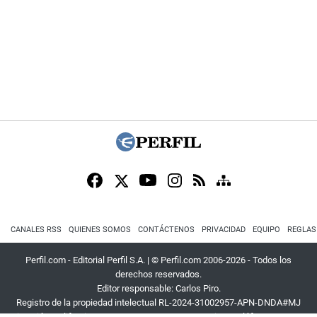
CANALES RSS
QUIENES SOMOS
CONTÁCTENOS
PRIVACIDAD
EQUIPO
REGLAS
Perfil.com - Editorial Perfil S.A.
| © Perfil.com 2006-2026 - Todos los
derechos reservados.
Editor responsable: Carlos Piro.
Registro de la propiedad intelectual RL-2024-31002957-APN-DNDA#MJ
Dirección:
California 2715
,
C1289ABI
,
CABA, Argentina
| Teléfono:
+54 9 11