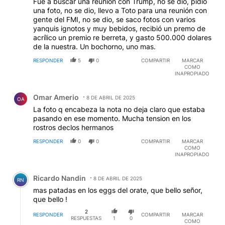
Fue a buscar una reunión con Trump, no se dio, pidió
una foto, no se dio, llevo a Toto para una reunión con
gente del FMI, no se dio, se saco fotos con varios
yanquis ignotos y muy bebidos, recibió un premo de
acrílico un premio re berreta, y gasto 500.000 dolares
de la nuestra. Un bochorno, uno mas.
RESPONDER
5
0
COMPARTIR
MARCAR
COMO
INAPROPIADO
Comentario de Omar Amerio.
Omar Amerio
8 DE ABRIL DE 2025
OA
La foto q encabeza la nota no deja claro que estaba
pasando en ese momento. Mucha tension en los
rostros declos hermanos
RESPONDER
0
0
COMPARTIR
MARCAR
COMO
INAPROPIADO
Comentario de Ricardo Nandin.
Ricardo Nandin
8 DE ABRIL DE 2025
RN
mas patadas en los eggs del orate, que bello señor,
que bello !
2
RESPONDER
COMPARTIR
MARCAR
RESPUESTAS
1
0
COMO