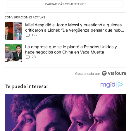
CARGAR MÁS COMENTARIOS
CONVERSACIONES ACTIVAS
Este listado muestra los artículos con más comentarios en los últim
Un artículo de tendencia con el título "Milei despidió a Jorge Mes
Milei despidió a Jorge Messi y cuestionó a quienes
criticaron a Lionel: “Da vergüenza pensar que hubo
anti-Messi”
122
Un artículo de tendencia con el título "La empresa que se le pla
La empresa que se le plantó a Estados Unidos y
hace negocios con China en Vaca Muerta
28
Gestionado por