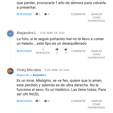
que perder, provocaría 1 año de demora para volverla
a presentar.
RESPONDER
1
0
COMPARTIR
MARCAR
COMO
INAPROPIADO
Comentario de Alejandro L.
Alejandro L
9 DE ABRIL DE 2025
AL
La foto..si te seguís portando mal no te llevo a comer
un helado....este tipo es un desequilibrado
1
RESPONDER
COMPARTIR
MARCAR
RESPUESTA
3
0
COMO
INAPROPIADO
Respuesta de Vicky Morales.
Vicky Morales
9 DE ABRIL DE 2025
VM
Responder a
Alejandro L
Es un incel. Misógino, se ve feo, quiere que lo amen,
esta perdido y además es de ultra derecha. No le
funciona el sexo. Es un histérico. Las tiene todas. Para
ser UN INCEL
RESPONDER
1
0
COMPARTIR
MARCAR
COMO
INAPROPIADO