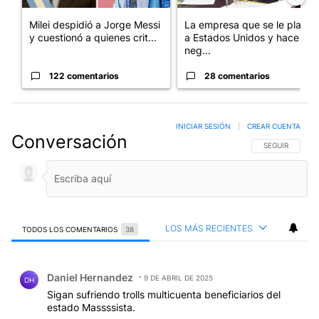
Milei despidió a Jorge Messi
La empresa que se le plantó
y cuestionó a quienes crit...
a Estados Unidos y hace
neg...
122 comentarios
28 comentarios
INICIAR SESIÓN
|
CREAR CUENTA
Conversación
SIGA ESTA CO
SEGUIR
LOS MÁS RECIENTES
TODOS LOS COMENTARIOS
38
Todos los comentarios
Comentario de Daniel Hernandez.
Daniel Hernandez
9 DE ABRIL DE 2025
DH
Sigan sufriendo trolls multicuenta beneficiarios del
estado Massssista.