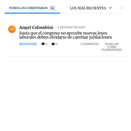
LOS MÁS RECIENTES
TODOS LOS COMENTARIOS
14
Todos los comentarios
Comentario de Angel Colombini.
Angel Colombini
3 DE JUNIO DE 2025
AC
hasta que el congreso no apruebe nuevas leyes
laborales deben olvidarse de cambiar jubilaciones
RESPONDER
0
0
COMPARTIR
MARCAR
COMO
INAPROPIADO