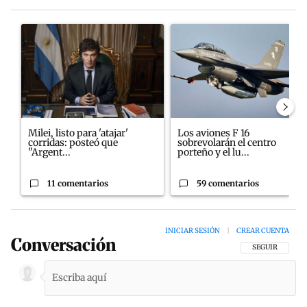
Este listado muestra los artículos con más comentarios en los últim
Un artículo de tendencia con el título "Milei, listo para 'atajar'
Un artículo de tendencia con el
Milei, listo para 'atajar'
Los aviones F 16
corridas: posteó que
sobrevolarán el centro
"Argent...
porteño y el lu...
11 comentarios
59 comentarios
INICIAR SESIÓN
|
CREAR CUENTA
Conversación
SIGA ESTA CON
SEGUIR