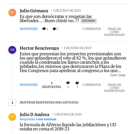
Comentario de Julio Grimaux.
Julio Grimaux
3 DE JUNIO DE 2025
JG
Es que son demócratas y respetan las
libertades.....Buen chiste no..??
EDITADO
RESPONDER
4
1
COMPARTIR
MARCAR
COMO
INAPROPIADO
Comentario de Hector Bencivengo.
Hector Bencivengo
3 DE JUNIO DE 2025
HB
Estos que presentan los proyectos previsionales son
los que aplaudieron el veto al 82 %, los que aplaudieron
cuando la condenada los llamo caranchos a los
jubilados,los mismos que destrozaron la Plaza de los
Dos Congresos para apedrear al congreso,o los que
apoyaron a el bufonb de Alberto Fernandes cuando
Leer mas
derogo el sistema que se aprobo en el congreso el
sistema de liquidacoion de haberes jubilatorios durante
4
RESPONDER
COMPARTIR
MARCAR
el Gobierno de Macri,Muchachos ahora se acuerdan de
RESPUESTAS
2
1
COMO
los "caranchos " no sean hipocritas,el peronismo y sus
INAPROPIADO
socios los de la Izquierda >Unida con Del Caño y la
hipocrita Sra Bregman ambos oligarcas de un falso
2 respuestas más antiguas
MOSTRAR RESPUESTAS MÁS ANTIGUAS
2
socialimo siglo XXI no piensan en los juboilados
,simplemente buscan joderle la vida a los
Respuesta de Julio D Andrea.
argentinos,Muchos para jubilarnos tuvimnos que
Julio D Andrea
3 DE JUNIO DE 2025
demostrar como minimo 35 años de aportes y durante
JD
Responder a
este mensaje
los años que goberno el kirchnerismo peronista se han
la formula de AlVerso liquido las jubilaciónes y UD
jubilado miles de personas que jamas aportaron un
estaba en coma el 2019-23
centavo al sistema ,ademas usaron los dineros del
ANSES para sus dadivas politicas es por eso que el