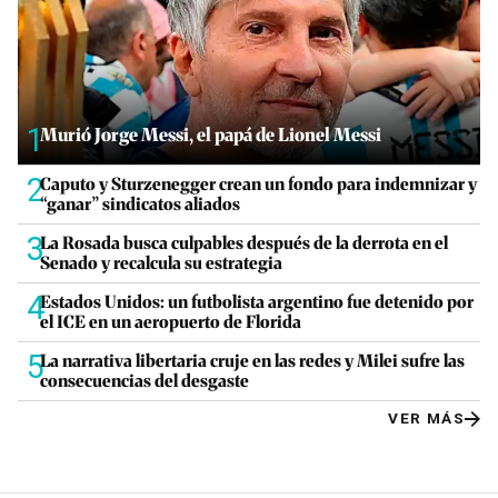
1
Murió Jorge Messi, el papá de Lionel Messi
2
Caputo y Sturzenegger crean un fondo para indemnizar y
“ganar” sindicatos aliados
3
La Rosada busca culpables después de la derrota en el
Senado y recalcula su estrategia
4
Estados Unidos: un futbolista argentino fue detenido por
el ICE en un aeropuerto de Florida
5
La narrativa libertaria cruje en las redes y Milei sufre las
consecuencias del desgaste
VER MÁS