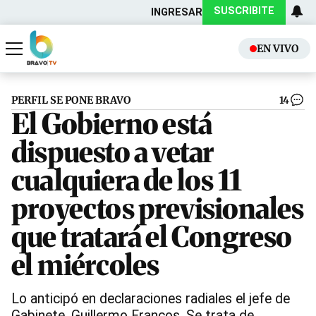
SUSCRIBITE
INGRESAR
EN VIVO
Actualidad
Política
PERFIL SE PONE BRAVO
14
El Gobierno está
dispuesto a vetar
cualquiera de los 11
proyectos previsionales
que tratará el Congreso
el miércoles
Lo anticipó en declaraciones radiales el jefe de
Gabinete, Guillermo Francos. Se trata de