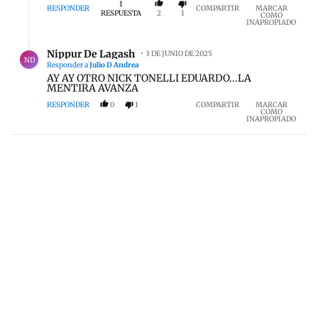
1
sistema esta desfinanciado por que saquearon sus
RESPONDER
COMPARTIR
MARCAR
RESPUESTA
2
1
COMO
dineros
INAPROPIADO
Respuesta de Nippur De Lagash.
Nippur De Lagash
3 DE JUNIO DE 2025
ND
Responder a
Julio D Andrea
AY AY OTRO NICK TONELLI EDUARDO...LA
MENTIRA AVANZA
RESPONDER
0
1
COMPARTIR
MARCAR
COMO
INAPROPIADO