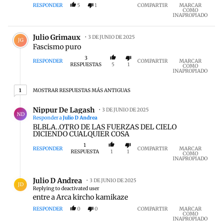
RESPONDER
5
1
COMPARTIR
MARCAR
COMO
INAPROPIADO
Comentario de Julio Grimaux.
Julio Grimaux
3 DE JUNIO DE 2025
JG
Fascismo puro
3
RESPONDER
COMPARTIR
MARCAR
RESPUESTAS
5
1
COMO
INAPROPIADO
1 respuesta más antiguas
MOSTRAR RESPUESTAS MÁS ANTIGUAS
1
Respuesta de Nippur De Lagash.
Nippur De Lagash
3 DE JUNIO DE 2025
ND
Responder a
Julio D Andrea
BLBLA..OTRO DE LAS FUERZAS DEL CIELO
DICIENDO CUALQUIER COSA
1
RESPONDER
COMPARTIR
MARCAR
RESPUESTA
1
1
COMO
INAPROPIADO
Respuesta de Julio D Andrea.
Julio D Andrea
3 DE JUNIO DE 2025
JD
Replying to deactivated user
entre a Arca kircho kamikaze
RESPONDER
0
0
COMPARTIR
MARCAR
COMO
INAPROPIADO