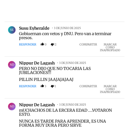
Comentario de Susu Eyheralde.
Susu Eyheralde
3 DE JUNIO DE 2025
SE
Gobiuernan con vetos y DNU. Pero van a terminar
presos.
RESPONDER
0
2
COMPARTIR
MARCAR
COMO
INAPROPIADO
Comentario de Nippur De Lagash.
Nippur De Lagash
3 DE JUNIO DE 2025
ND
PERO NO DIJO QUE NO TOCARIA LAS
JUBILACIONES!!!
PILLIN PILLIN JAAJAJAJAAJ
RESPONDER
3
1
COMPARTIR
MARCAR
COMO
INAPROPIADO
Comentario de Nippur De Lagash.
Nippur De Lagash
3 DE JUNIO DE 2025
ND
mUCHACHOS DE LA ERCERA EDAD ....VOTARON
ESTO.
NUNCA ES TARDE PARA APRENDER, ES UNA
FORMA MUY DURA PERO SIRVE